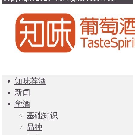
知味荐酒
新闻
学酒
基础知识
品种