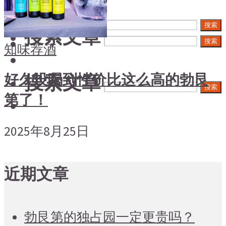
搜索文章
搜索
搜索文章
搜索
知味荐酒
搜索文章
好久没喝到性价比这么高的勃艮
搜索
第了！
2025年8月25日
近期文章
勃艮第的独占园一定更贵吗？