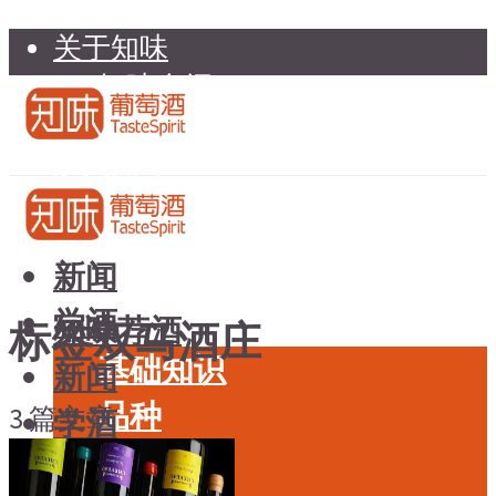
关于知味
知味介绍
知味专家顾问委员会
加入知味
联系我们
知味荐酒
新闻
学酒
知味荐酒
标签双马酒庄
基础知识
新闻
品种
3 篇文章
学酒
年份
基础知识