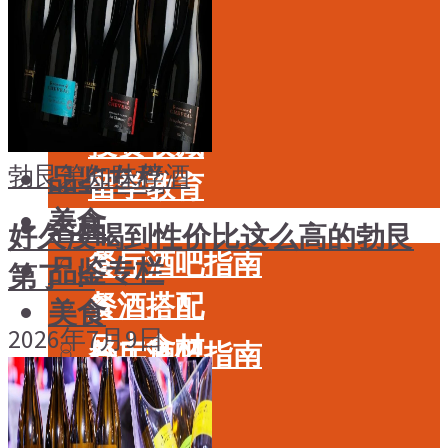
酒具周边
品种
投资收藏
年份
留学教育
酒具周边
名庄
投资收藏
勃艮第
知味荐酒
品鉴专栏
留学教育
美食
名庄
好久没喝到性价比这么高的勃艮
餐厅酒吧指南
品鉴专栏
第了！
餐酒搭配
美食
2026年7月9日
风土食材
餐厅酒吧指南
风土大会
餐酒搭配
烈酒
风土食材