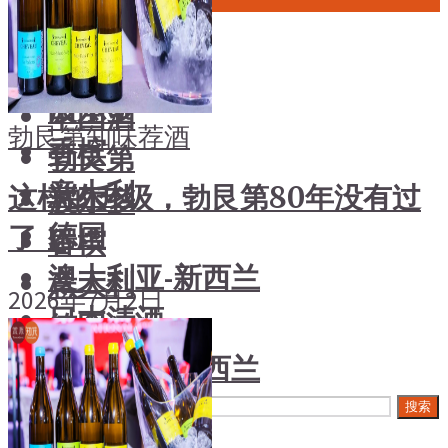
中国酒
风土大会
勃艮第
烈酒
波尔多
中国酒
勃艮第
知味荐酒
香槟
勃艮第
意大利
这样的升级，勃艮第80年没有过
波尔多
德国
了！
香槟
澳大利亚-新西兰
意大利
2026年7月2日
日本清酒
德国
澳大利亚-新西兰
搜索文章
日本清酒
搜索