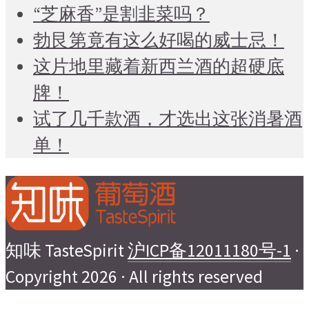
“芝麻香”是割韭菜吗？
勃艮第竟有这么好喝的威士忌！
这片地里藏着新西兰酒的超硬底
牌！
试了几千款酒，才选出这张消暑酒
单！
知味 TasteSpirit
沪ICP备12011180号-1
·
Copyright 2026 · All rights reserved