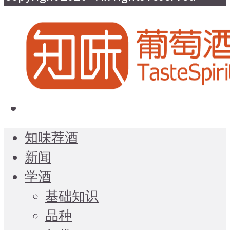
搜索文章
搜索
搜索文章
搜索
搜索文章
搜索
知味荐酒
新闻
学酒
基础知识
品种