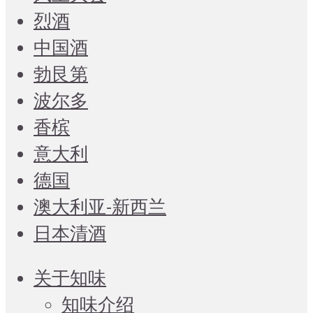
烈酒
中国酒
勃艮第
波尔多
香槟
意大利
德国
澳大利亚-新西兰
日本清酒
关于知味
知味介绍