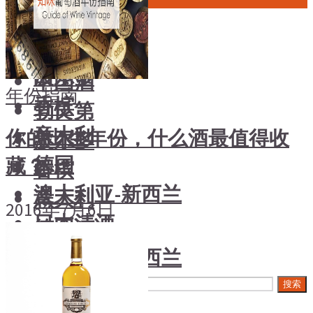
中国酒
风土大会
勃艮第
烈酒
波尔多
中国酒
年份指南
香槟
勃艮第
意大利
你的出生年份，什么酒最值得收
波尔多
德国
藏？
香槟
澳大利亚-新西兰
意大利
2016年7月6日
日本清酒
德国
澳大利亚-新西兰
搜索文章
日本清酒
搜索