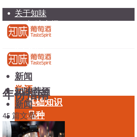
关于知味
知味介绍
知味专家顾问委员会
加入知味
联系我们
知味荐酒
新闻
学酒
知味荐酒
年份指南
基础知识
新闻
品种
45 篇文章
学酒
年份
基础知识