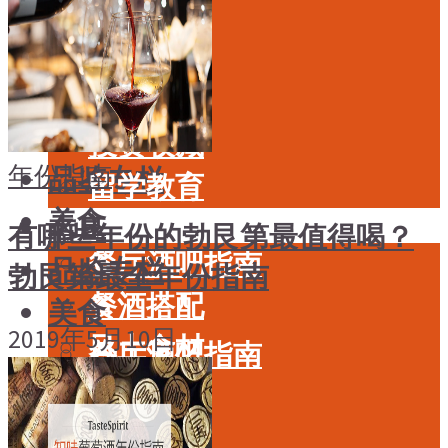
酒具周边
品种
投资收藏
年份
留学教育
酒具周边
名庄
投资收藏
年份指南
品鉴专栏
留学教育
美食
名庄
有哪些年份的勃艮第最值得喝？
餐厅酒吧指南
品鉴专栏
勃艮第最全年份指南
餐酒搭配
美食
2019年5月10日
风土食材
餐厅酒吧指南
风土大会
餐酒搭配
烈酒
风土食材