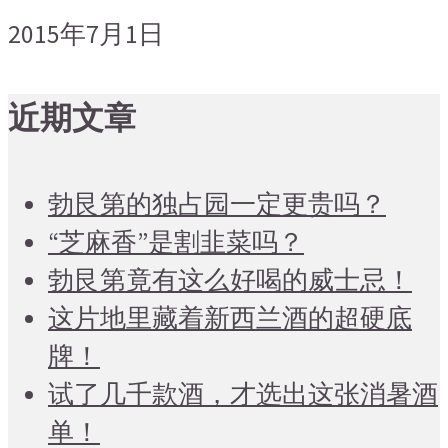
2015年7月1日
近期文章
勃艮第的独占园一定更贵吗？
“芝麻香”是割韭菜吗？
勃艮第竟有这么好喝的威士忌！
这片地里藏着新西兰酒的超硬底
牌！
试了几千款酒，才选出这张消暑酒
单！