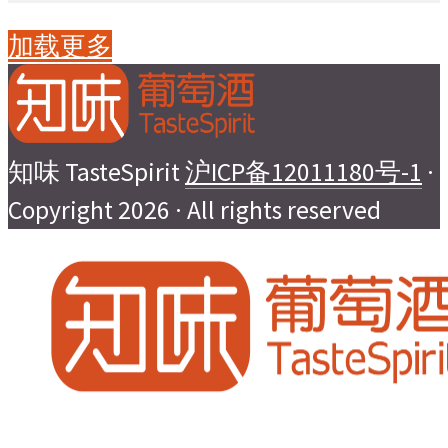
加载更多
知味 TasteSpirit
沪ICP备12011180号-1
·
Copyright 2026 · All rights reserved