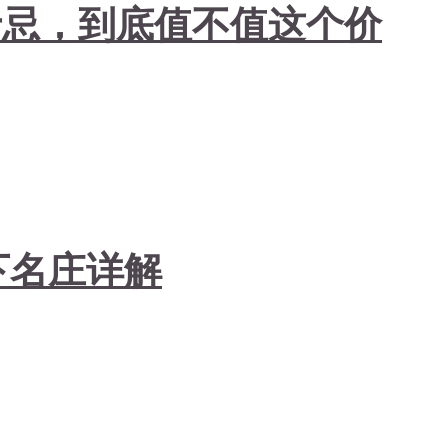
士忌，到底值不值这个价
下名庄详解