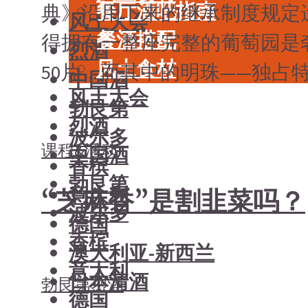
餐厅酒吧指南
典》沿用下来的继承制度规定
风土大会
餐酒搭配
得拥有一整座完整的葡萄园是
烈酒
风土食材
50片，而其中的明珠——独占特级
中国酒
风土大会
勃艮第
烈酒
波尔多
课程&活动
中国酒
香槟
勃艮第
意大利
“芝麻香”是割韭菜吗？
波尔多
德国
香槟
澳大利亚-新西兰
意大利
日本清酒
勃艮第
烈酒
德国