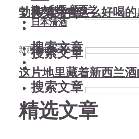
澳大利亚-新西兰
勃艮第竟有这么好喝的
搜索文章
日本清酒
搜索文章
搜索文章
新西兰
知味荐酒
这片地里藏着新西兰酒
搜索文章
精选文章