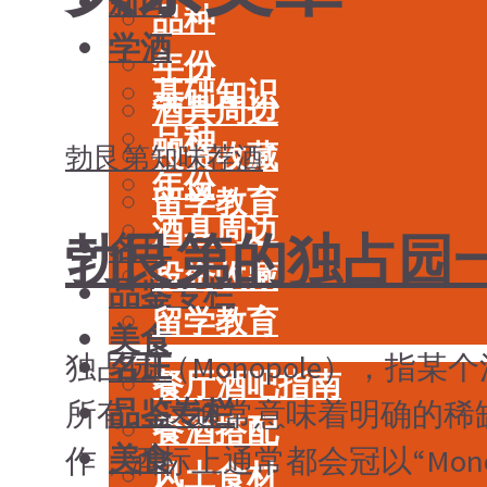
新闻
品种
学酒
年份
基础知识
酒具周边
品种
投资收藏
勃艮第
知味荐酒
年份
留学教育
酒具周边
勃艮第的独占园
名庄
投资收藏
品鉴专栏
留学教育
美食
名庄
独占园（Monopole），指
餐厅酒吧指南
品鉴专栏
所有。这通常意味着明确的稀
餐酒搭配
美食
作，酒标上通常都会冠以“Mon
风土食材