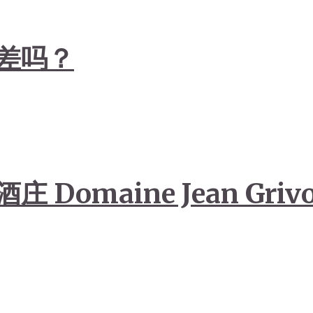
差吗？
omaine Jean Grivo