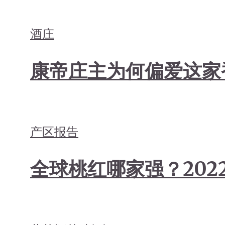
酒庄
康帝庄主为何偏爱这家
产区报告
全球桃红哪家强？202