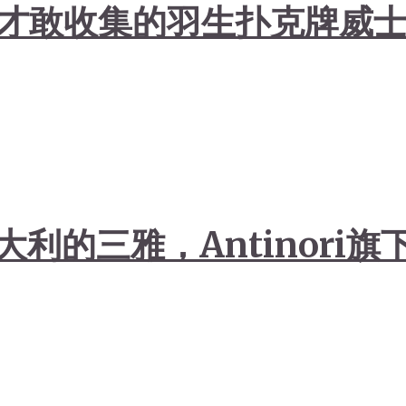
0万才敢收集的羽生扑克牌威
利的三雅，Antinori旗