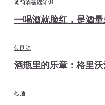
葡萄酒基础知识
一喝酒就脸红，是酒量
勃艮第
酒瓶里的乐章：格里沃酒庄 D
烈酒