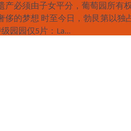
遗产必须由子女平分，葡萄园所有
奢侈的梦想 时至今日，勃艮第以独
园园仅5片：La...