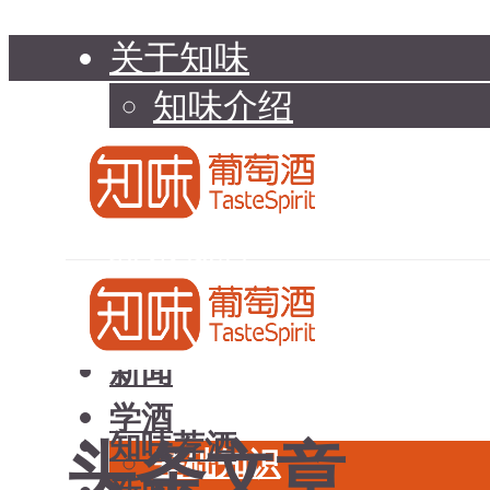
关于知味
知味介绍
知味专家顾问委员会
加入知味
联系我们
知味荐酒
新闻
学酒
知味荐酒
头条文章
基础知识