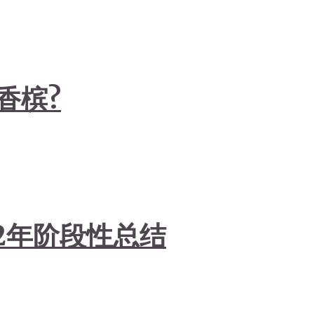
香槟?
2年阶段性总结