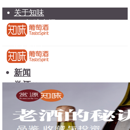
关于知味
知味介绍
知味专家顾问委员会
加入知味
联系我们
知味荐酒
新闻
学酒
知味荐酒
基础知识
新闻
品种
学酒
年份
基础知识