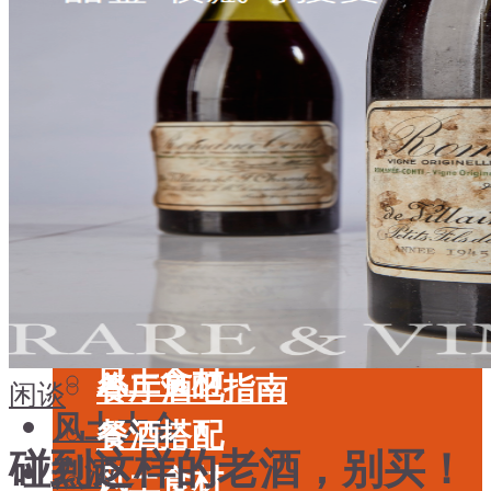
酒具周边
品种
投资收藏
年份
留学教育
酒具周边
名庄
投资收藏
品鉴专栏
留学教育
美食
名庄
餐厅酒吧指南
品鉴专栏
餐酒搭配
美食
风土食材
餐厅酒吧指南
闲谈
风土大会
餐酒搭配
碰到这样的老酒，别买！
烈酒
风土食材