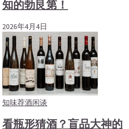
知的勃艮第！
2026年4月4日
知味荐酒
闲谈
看瓶形猜酒？盲品大神的