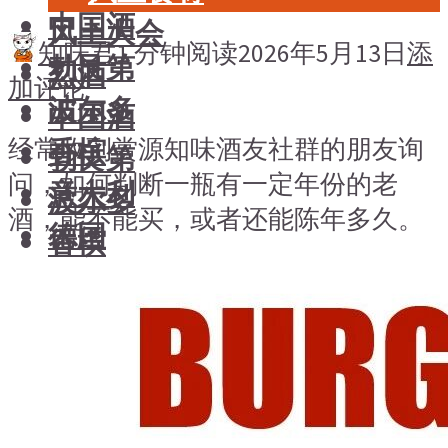
中国酒
风土大会
知味君
1 分钟阅读
2026年5月13日
添
勃艮第
烈酒
加评论
波尔多
中国酒
经常收到赏源知味酒友社群的朋友询
香槟
勃艮第
问，如何判断一瓶有一定年份的老
意大利
波尔多
酒，能不能买，或者还能陈年多久。
德国
香槟
澳大利亚-新西兰
意大利
日本清酒
德国
澳大利亚-新西兰
搜索文章
日本清酒
搜索