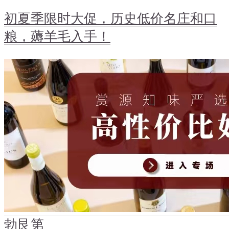
初夏季限时大促，历史低价名庄和口
粮，薅羊毛入手！
勃艮第