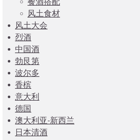
餐酒搭配
风土食材
风土大会
烈酒
中国酒
勃艮第
波尔多
香槟
意大利
德国
澳大利亚-新西兰
日本清酒