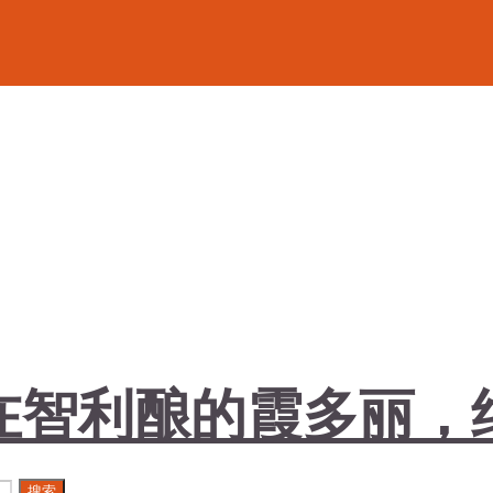
在智利酿的霞多丽，
搜索