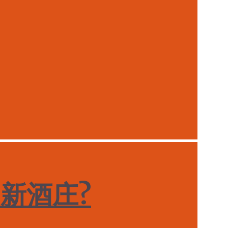
利的新酒庄?