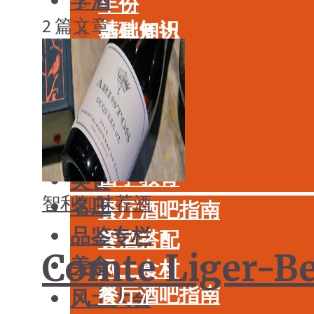
学酒
年份
2 篇文章
基础知识
酒具周边
品种
投资收藏
年份
留学教育
酒具周边
名庄
投资收藏
品鉴专栏
留学教育
美食
智利
知味荐酒
名庄
餐厅酒吧指南
品鉴专栏
餐酒搭配
Comte Liger
美食
风土食材
餐厅酒吧指南
风土大会