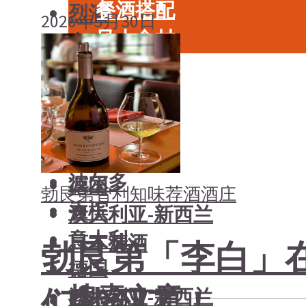
餐酒搭配
烈酒
2026年5月30日
风土食材
中国酒
风土大会
勃艮第
烈酒
波尔多
中国酒
香槟
勃艮第
意大利
波尔多
德国
勃艮第
智利
知味荐酒
酒庄
香槟
澳大利亚-新西兰
意大利
日本清酒
勃艮第「李白」
德国
搜索文章
们找到了！
澳大利亚-新西兰