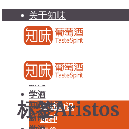
关于知味
知味介绍
知味专家顾问委员会
加入知味
联系我们
知味荐酒
新闻
学酒
标签Aristos
知味荐酒
基础知识
新闻
品种