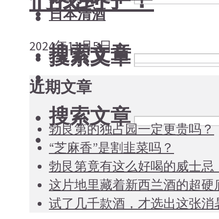
日本清酒
2024年11月5日
搜索文章
搜索文章
近期文章
搜索文章
勃艮第的独占园一定更贵吗？
“芝麻香”是割韭菜吗？
勃艮第竟有这么好喝的威士忌
这片地里藏着新西兰酒的超硬
试了几千款酒，才选出这张消