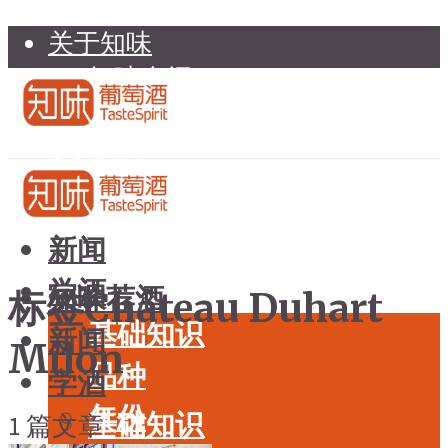
关于知味
知味介绍
知味专家顾问委员会
加入知味
联系我们
知味荐酒
新闻
学酒
知味荐酒
标签Château Duhart
基础知识
新闻
Milon
品种
学酒
年份
基础知识
1 篇文章