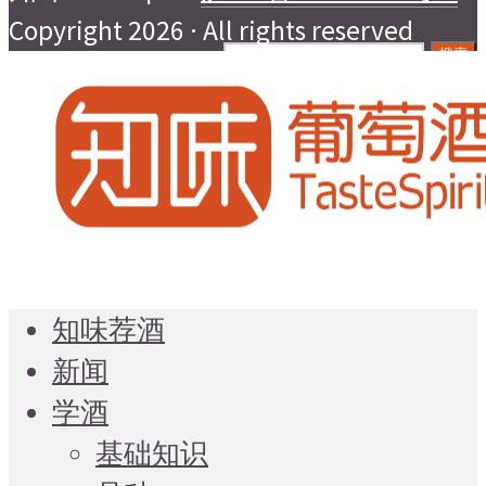
Copyright 2026 · All rights reserved
搜索文章
搜索
搜索文章
搜索
搜索文章
搜索
知味荐酒
新闻
学酒
基础知识