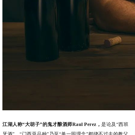
江湖人称“大胡子”的鬼才酿酒师
Raul Perez，
是
论及“西班
牙酒”、“门西亚品种”乃至“单一园理念”都绕不过去的教父