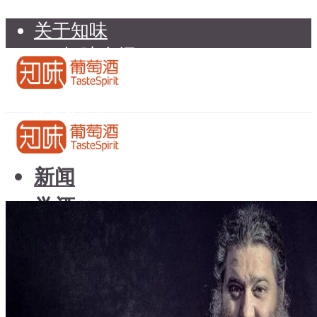
关于知味
知味介绍
知味专家顾问委员会
加入知味
联系我们
知味荐酒
新闻
学酒
知味荐酒
基础知识
新闻
品种
学酒
年份
基础知识