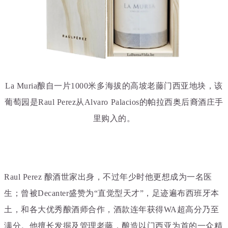
La Muria酿自
一片1000米多海拔的高坡老藤门西亚地块，该
葡萄园是
Raul Perez从Alvaro Palacios的
帕拉西奥后裔酒庄手
里购入的。
Raul Perez 酿酒世家出身，不过年少时他更想成为一名医
生；
曾被Decanter盛赞为“直觉型天才”，足迹遍布西班牙本
土，和各大优秀酿酒师合作，酒款连年获得WA超高分乃至
满分。他擅长发掘及管理老藤，酿造以门西亚为首的一众精