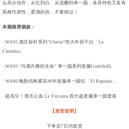
众高分佳作，从红到白、从混酿到单一园，各具特色又富有
风格代表性，爱酒的你，不要错过！
本期推荐酒款：
· WA95 酒庄标杆系列“Ultreia”伟大年份干白「La
Claudina」
· WA95 “与酒共舞的生命” 单一园系列老藤Godello白
· WA
96 晚熟结构紧实
80年老藤单一园红「El Rapolao」
· 超高分！酒庄心血 La Vizcaina 四大超老藤
单一园
套装
【发货说明】
下单后7日内发货