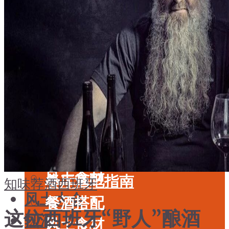
酒具周边
品种
投资收藏
年份
留学教育
酒具周边
名庄
投资收藏
品鉴专栏
留学教育
美食
名庄
餐厅酒吧指南
品鉴专栏
餐酒搭配
美食
风土食材
餐厅酒吧指南
知味荐酒
西班牙
风土大会
餐酒搭配
这位西班牙“野人”酿酒
烈酒
风土食材