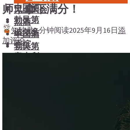
师，拿下满分！
中国酒
风土大会
勃艮第
烈酒
知味君
2 分钟阅读
2025年9月16日
添
波尔多
中国酒
加评论
香槟
勃艮第
意大利
波尔多
德国
香槟
澳大利亚-新西兰
意大利
日本清酒
德国
澳大利亚-新西兰
搜索文章
日本清酒
搜索