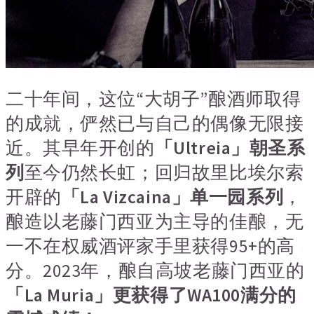
二十年间，这位“大胡子”酿酒师取得
的成就，俨然已与自己的偶像无限接
近。其
早年开创的
「Ultreia」朝圣系
列
至今仍然长虹；回归故里比埃尔索
开辟的
「La Vizcaina」单一园系列
，
酿造以老藤门西亚为主导的佳酿，无
一不在权威酒评家手里获得95+的高
分。2023年，酿自高坡老藤门西亚的
「La Muria」更获得了WA100满分的