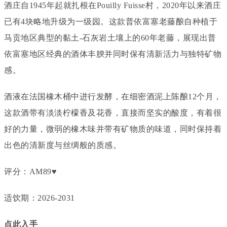
酒庄自1945年起就扎根在Pouilly Fuisse村，2020年以来酒庄
已有4块略地升级为一级园。这款普依富塞老藤酿自种植于
马贡地区典型的黏土-石灰岩土壤上的
60年老藤，展现出
普
依富塞地区经典的
酒体丰腴并同时保有清新活力与独特矿物
感。
酒液在法国橡木桶中进行发酵，在细密酒泥上陈酿12个月，
这款酒带有淡淡柠檬香及花香，直接而坚实的酸度，有着很
好的力量，微弱的橡木味并带有矿物质的味道，同时保持着
出色的清新度与丝绸般的质感。
评分：AM89♥
适饮期：2026-2031
点此入手