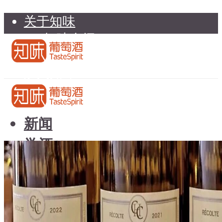
关于知味
知味介绍
知味专家顾问委员会
加入知味
联系我们
知味荐酒
新闻
学酒
知味荐酒
基础知识
新闻
品种
学酒
年份
基础知识