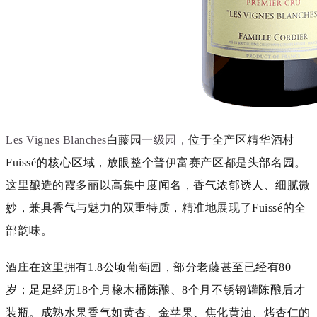
Les Vignes Blanches
白藤园
一级园，
位于全产区精华酒村
Fuiss
é
的核心区域，放眼整个普伊富赛产区都是头部名园。
这里酿造的霞多丽以高集中度闻名，
香气浓郁诱人、细腻微
妙，兼具香气与魅力的双重特质，
精准地展现了Fuiss
é
的全
部韵味
。
酒庄在这里拥有1.8公顷葡萄园，部分老藤甚至已经有80
岁；足足经历18个月橡木桶陈酿、8个月不锈钢罐陈酿后才
装瓶。成熟水果香气如黄杏、金苹果、焦化黄油、烤杏仁的