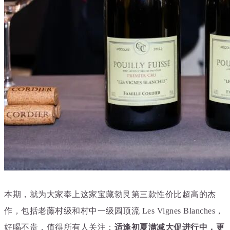
本期，就为大家奉上这家宝藏勃艮第三款性价比
超高的
杰
作，包括
老藤村级和村中一级园顶流
Les Vignes Blanches
，
好喝不贵，值得所有人关注；
适逢初夏满减大促进行中，更