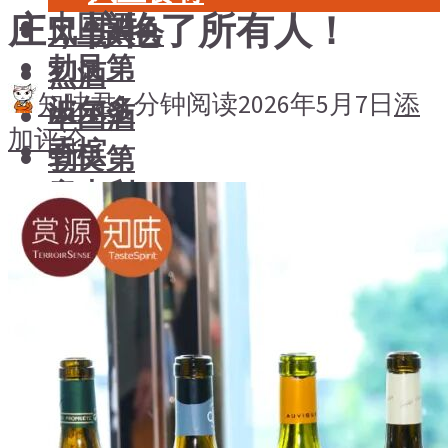
庄，惊艳了所有人！
中国酒
风土大会
勃艮第
烈酒
知味君
1 分钟阅读
2026年5月7日
添
波尔多
中国酒
加评论
香槟
勃艮第
意大利
波尔多
德国
香槟
澳大利亚-新西兰
意大利
日本清酒
德国
澳大利亚-新西兰
搜索文章
日本清酒
搜索