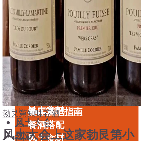
酒具周边
品种
投资收藏
年份
留学教育
酒具周边
名庄
投资收藏
品鉴专栏
留学教育
美食
名庄
餐厅酒吧指南
品鉴专栏
餐酒搭配
美食
风土食材
餐厅酒吧指南
勃艮第
知味荐酒
风土大会
餐酒搭配
风土大会上这家勃艮第小
烈酒
风土食材