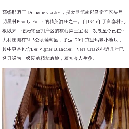
高缇耶酒庄 Domaine Cordier，是勃艮第南部马贡产区头号
明星村Pouilly-Fuissé
的精英酒庄之一。自1945年于富塞村扎
根以来，便始终坐拥产区的核心风土宝地，发展至今已在9
大村庄拥有31.5公顷葡萄园，多达120个克里玛微小地块，
其中更是包含Les Vignes Blanches、Vers Cras这些近几年已
经升级为一级园的精华略地，着实令人生羡。