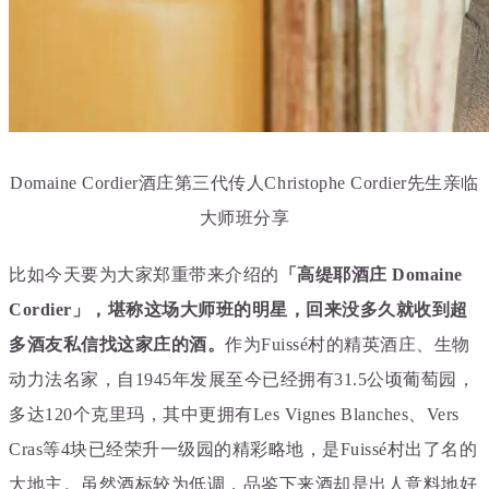
Domaine Cordier酒庄第三代传人Christophe Cordier先生亲临
大师班分享
比如今天要为大家郑重带来介绍的
「
高缇耶酒庄 Domaine
Cordier
」，堪称这场大师班的明星，回来没多久就收到超
多酒友私信找这家庄的酒。
作为
Fuiss
é
村的精英酒庄、生物
动力法名家，自1945年发展至今已经拥有31.5公顷葡萄园，
多达120个克里玛，其中更拥有Les Vignes Blanches、Vers
Cras等4块已经荣升一级园的精彩略地，是Fuiss
é
村出了名的
大地主。虽然酒标较为低调，品鉴下来酒却是出人意料地好