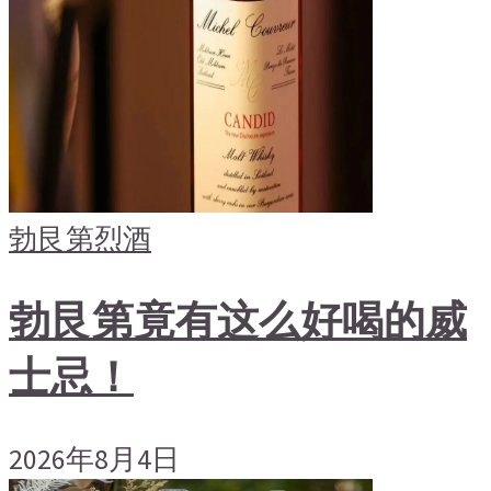
勃艮第
烈酒
勃艮第竟有这么好喝的威
士忌！
2026年8月4日