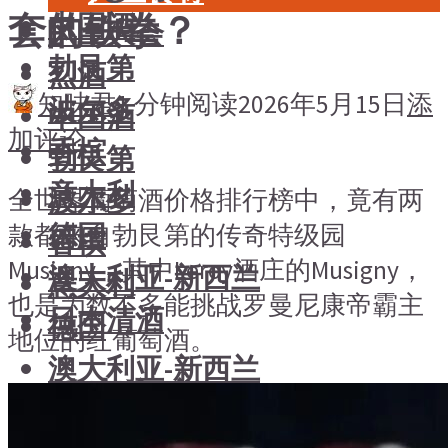
套的铁拳？
中国酒
风土大会
勃艮第
烈酒
知味君
1 分钟阅读
2026年5月15日
添
波尔多
中国酒
加评论
香槟
勃艮第
意大利
波尔多
全世界葡萄酒价格排行榜中，竟有两
德国
款都来自勃艮第的传奇特级园
香槟
Musigny，其中Leroy酒庄的Musigny，
澳大利亚-新西兰
意大利
也是为数不多能挑战罗曼尼康帝霸主
日本清酒
德国
地位的红葡萄酒。
澳大利亚-新西兰
搜索文章
日本清酒
搜索