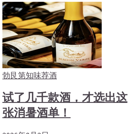
勃艮第
知味荐酒
试了几千款酒，才选出这
张消暑酒单！