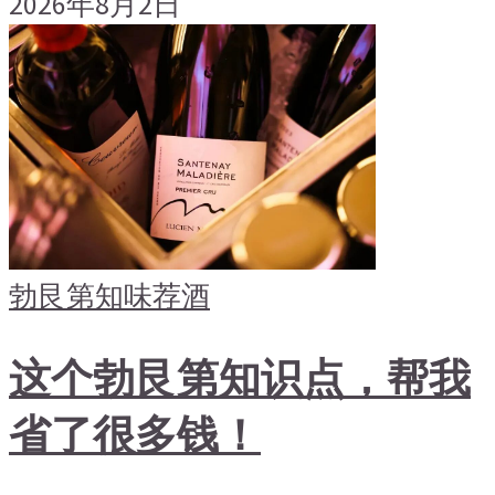
2026年8月2日
勃艮第
知味荐酒
这个勃艮第知识点，帮我
省了很多钱！