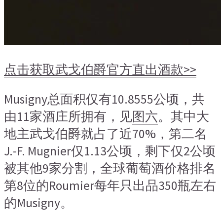
点击获取武戈伯爵官方直出酒款>>
Musigny总面积仅有10.8555公顷，共
由11家酒庄所拥有，见
图六
。其中大
地主武戈伯爵就占了近70%，第二名
J.-F. Mugnier仅1.13公顷，剩下仅2公顷
被其他9家分割，全球葡萄酒价格排名
第8位的Roumier每年只出品350瓶左右
的Musigny。