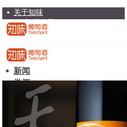
关于知味
知味介绍
知味专家顾问委员会
加入知味
联系我们
知味荐酒
新闻
学酒
知味荐酒
基础知识
新闻
品种
学酒
年份
基础知识