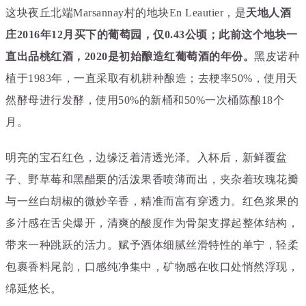
这块夜丘北端Marsannay村的地块En Leautier，是
天地人酒
庄2016年12月买下的葡萄园，仅0.43公顷；此前这个地块一
直出品桃红酒，2020是初始酿造红葡萄酒的年份。
黑皮诺种
植于1983年，一直采取有机耕种酿造；去梗率50%，使用天
然酵母进行发酵，使用50%的新桶和50%一次桶陈酿18个
月。
明亮的宝石红色，边缘泛着清透光泽。入杯后，新鲜
覆盆
子、野草莓和黑醋栗的活泼果香喷薄而出，夹杂着玫瑰花瓣
与一丝白胡椒的微妙辛香，精准而富有穿透力。红色浆果的
多汁感在舌尖爆开，清爽的酸度作为骨架支撑起整体结构，
带来一种跳跃的活力。赋予酒体细腻丝滑特性的单宁，轻柔
包裹香料尾韵，口感纯净集中，矿物感在收口处悄然浮现，
绵延悠长。