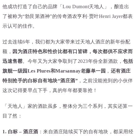
他成功打造了自己的品牌「Lou Dumont天地人」，酿造出
了被称为“勃艮第酒神”的传奇酒农亨利·贾叶Henri Jayer都表
示认可的佳作。
过去连续6年，我们都为大家带来过天地人酒庄的新年份配
额，
因为酒庄特色和性价比都有口皆碑，每次都供不应求而
迅速售罄
。今年又为大家争取到了2023年份全新酒款，
包括
旗舰一级园
Les Plures和
Marsannay老藤单一园
，
还
有酒庄
特别抢手的白标自有地块“酒庄酒”
，之前没能抢
到的小伙伴
这次记得要早点下手，真的年年都要靠抢！
「天地人」家的酒款虽多，整体分为三个系列，其实还算一
目了然：
1. 白标 – 酒庄酒
：
来自酒庄陆续买下的自有地块，都采用经