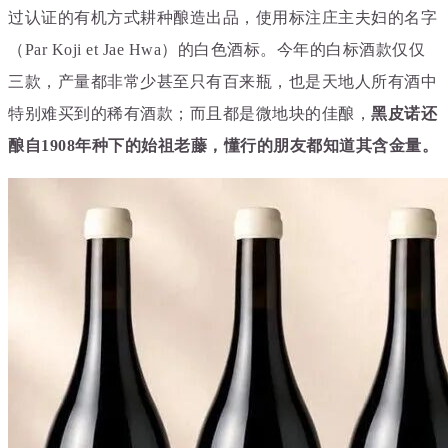
过认证的有机方式耕种酿造出品，
使用标注庄主夫妇的名字
（Par Koji et Jae Hwa）的白色酒标。今年的白标酒款仅仅
三
款，产量都非常少甚至只有百来瓶，也是天地人所有酒中
特别难买到的稀有酒款；而且都
是微地块的佳酿，
黑皮诺还
酿自1908年种下的始祖老藤，懂行的朋友都知道其含金量。