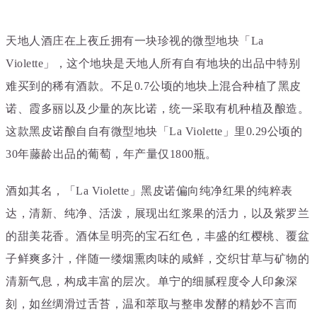
天地人酒庄在上夜丘拥有一块珍视的微型地块「La
Violette」，
这个地块是天地人所有自有地块的出品中特别
难买到的稀有酒款。不足0.7公顷的地块上混合种植了黑皮
诺、霞多丽以及少量的灰比诺，统一采取有机种植及酿造。
这款黑皮诺酿自自有微型地块
「La Violette」里0.29公顷的
30年藤龄出品的葡萄，年产量仅1800瓶
。
酒如其名，「La Violette」黑皮诺偏向纯净红果的纯粹表
达，清新、纯净、活泼，展现出红浆果
的活力
，以及紫罗兰
的甜美花香。
酒体呈明亮的宝石红色，丰盛
的红樱桃、覆盆
子鲜爽多汁，
伴随一缕
烟熏肉味的咸鲜，交织甘草与矿物的
清新气息，构成丰富的层次。单宁的细腻程度令人印象深
刻，如丝绸滑过舌苔，温和萃取与整串发酵的精妙不言而