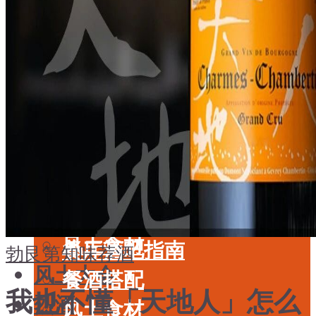
酒具周边
品种
投资收藏
年份
留学教育
酒具周边
名庄
投资收藏
品鉴专栏
留学教育
美食
名庄
餐厅酒吧指南
品鉴专栏
餐酒搭配
美食
风土食材
餐厅酒吧指南
勃艮第
知味荐酒
风土大会
餐酒搭配
我也不懂「天地人」怎么
烈酒
风土食材