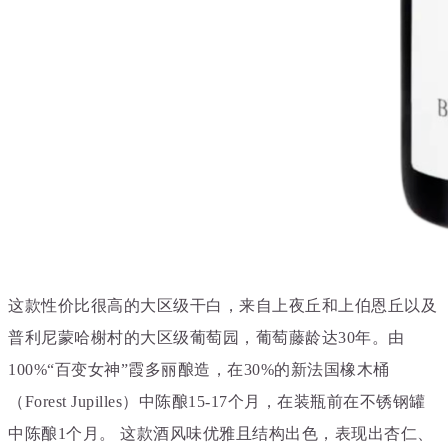
这款性价比很高的大区级干白，来自上夜丘和上伯恩丘以及
普利尼蒙哈榭村的大区级葡萄园，葡萄藤龄达30年。由
100%“百变女神”霞多丽酿造，在30%的新法国橡木桶
（Forest Jupilles）中陈酿15-17个月，在装瓶前在不锈钢罐
中陈酿1个月。 这款酒风味优雅且结构出色，表现出杏仁、