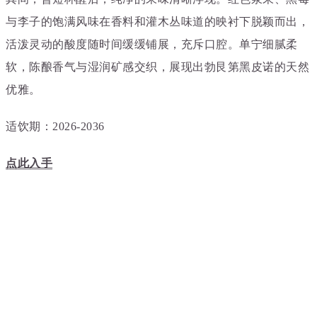
与李子的饱满风味在香料和灌木丛味道的映衬下脱颖而出，
活泼灵动的酸度随时间缓缓铺展，充斥口腔。单宁细腻柔
软，陈酿香气与湿润矿感交织，展现出
勃艮第黑皮诺的天然
优雅。
适饮期：2026-2036
点此入手