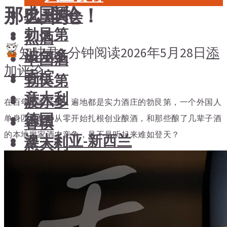
那么难抢！
中国酒
风土大会
勃艮第
烈酒
知味君
1 分钟阅读
2026年5月28日
添
波尔多
中国酒
加评论
香槟
勃艮第
意大利
波尔多
在百年名家云集、遍地都是实力酒庄的勃艮第，一个外国人
德国
香槟
单身匹马想要从零开始扎根创业酿酒，和那些酿了几辈子酒
的本地世家酒农竞争，是不是听起来难如登天？
澳大利亚-新西兰
意大利
日本清酒
德国
澳大利亚-新西兰
搜索文章
日本清酒
搜索