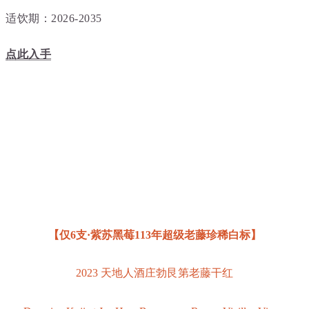
适饮期：2026-2035
点此入手
【
仅6支·紫苏黑莓113年超级
老藤珍稀白标】
2023 天
地人酒庄勃艮第老藤干红