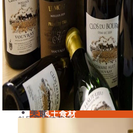
学酒
年份
基础知识
酒具周边
品种
投资收藏
年份
留学教育
酒具周边
名庄
投资收藏
品鉴专栏
留学教育
美食
名庄
餐厅酒吧指南
品鉴专栏
餐酒搭配
美食
风土食材
勃艮第
知味荐酒
餐厅酒吧指南
风土大会