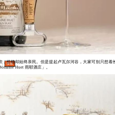
搜索
搜索
软，价格却始终亲民。但是提起卢瓦尔河谷，大家可别只想着长
搜索
ine Huet 雨耶酒庄」。