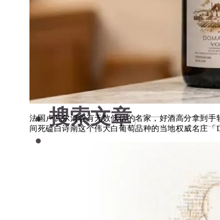
日本清酒
搜索文章
搜索文章
搜索文章
法国卢瓦尔河谷有无数低估的名家，好酒高分拿到手
间死磕白诗南这个伟大白葡萄品种的当地权威名庄「Doma