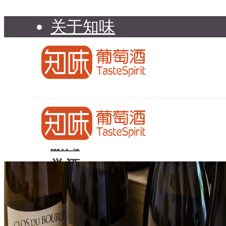
关于知味
知味介绍
知味专家顾问委员会
加入知味
联系我们
知味荐酒
新闻
学酒
知味荐酒
基础知识
新闻
品种