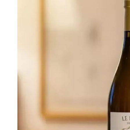
餐酒搭配
烈酒
喝完这家白诗
风土食材
中国酒
风土大会
勃艮第
烈酒
波尔多
知味君
1 分钟阅读
2026年7月7日
中国酒
香槟
勃艮第
意大利
波尔多
德国
香槟
澳大利亚-新西兰
意大利
日本清酒
德国
搜索文章
澳大利亚-新西兰