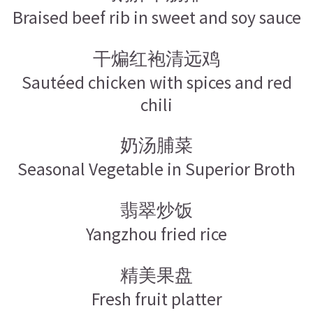
Braised beef rib in sweet and soy sauce
干煸红袍清远鸡
Sautéed chicken with spices and red
chili
奶汤脯菜
Seasonal Vegetable in Superior Broth
翡翠炒饭
Yangzhou fried rice
精美果盘
Fresh fruit platter