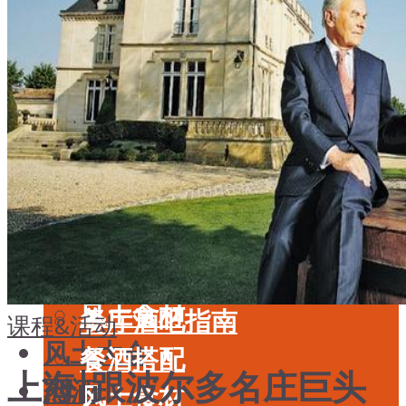
酒具周边
品种
投资收藏
年份
留学教育
酒具周边
名庄
投资收藏
品鉴专栏
留学教育
美食
名庄
餐厅酒吧指南
品鉴专栏
餐酒搭配
美食
风土食材
餐厅酒吧指南
课程&活动
风土大会
餐酒搭配
上海|跟波尔多名庄巨头
烈酒
风土食材