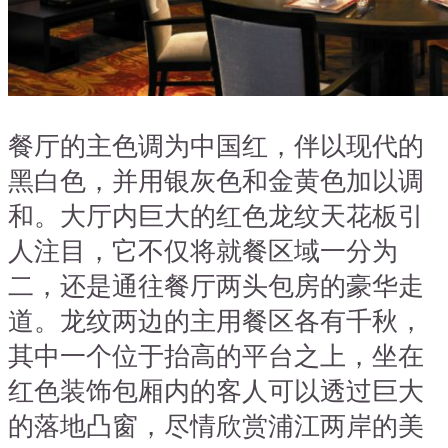
餐厅的主色调为中国红
，
伴以现代的
黑白色
，
并用银灰色和金黄色加以调
和。大厅内巨大的红色龙纹天花板引
人注目
，
它不仅将就餐区域一分为
二
，
还是通往餐厅两头包房的豪华走
道。龙纹两边的主用餐区各有千秋
，
其中一个位于抬高的平台之上
，
坐在
红色装饰包厢内的客人可以透过巨大
的落地凸窗
，
尽情欣赏浦江两岸的美