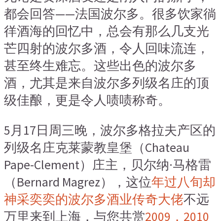
都会回答——法国波尔多。很多饮家徜
徉酒海的回忆中，总会有那么几支光
芒四射的波尔多酒，令人回味流连，
甚至终生难忘。这些出色的波尔多
酒，尤其是来自波尔多列级名庄的顶
级佳酿
，
更是令人啧啧称奇。
5月17日周三晚，波尔多格拉夫产区的
列级名庄克莱蒙教皇堡（Chateau
Pape-Clement）庄主，贝尔纳·马格雷
（Bernard Magrez），这位
年过八旬却
神采奕奕的波尔多酒业传奇大佬
不远
万里来到上海，与您共赏
2009，2010