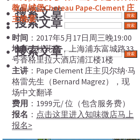
教皇城堡Chateau Pape-Clement 庄
搜索文章
搜索
主晚宴
搜索文章
搜索
时间
：2017年5月17日周三晚19:00
搜索文章
地点
：桂花楼，上海浦东富城路33
搜索
号香格里拉大酒店浦江楼1楼
主讲
：Pape Clement 庄主贝尔纳·马
格雷先生（Bernard Magrez），现
场中文翻译
费用
：1999元/ 位（包含服务费）
报名
：
点击这里进入知味微店马上
报名>