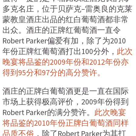
多克名庄
，
位于贝萨克
–
雷奥良的克莱
蒙教皇酒庄出品的红白葡萄酒都非常
出众。酒庄的正牌红葡萄酒一直令
Robert Parker
偏爱有加
，
除了为
2010
年份正牌红葡萄酒打出
100
分外
，
此次
晚宴将品鉴的
2009
年份和
2012
年份亦
得到
95
分和
97
分的高分赞许。
酒庄的正牌白葡萄酒更是一直在国际
市场上获得极高评价
，2009
年份得到
Robert Parker
的满分赞许。
此次晚宴
将品鉴的
2010
年份正牌白葡萄酒同样
品质不俗
，
除了
Robert Parker
为其打