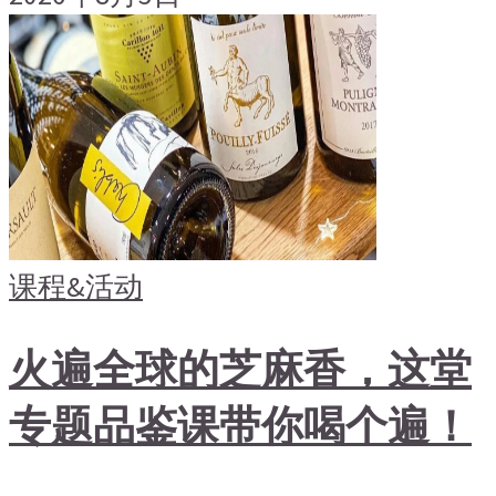
课程&活动
火遍全球的芝麻香，这堂
专题品鉴课带你喝个遍！