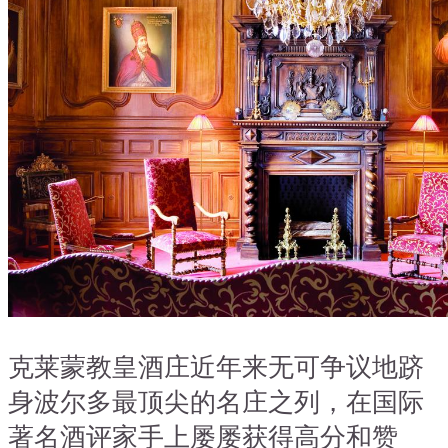
克莱蒙教皇酒庄近年来无可争议地跻
身波尔多最顶尖的名庄之列，在国际
著名酒评家手上屡屡获得高分和赞