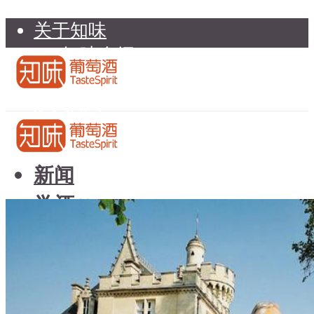
关于知味
知味介绍
知味专家顾问委员会
加入知味
联系我们
知味荐酒
新闻
学酒
知味荐酒
基础知识
新闻
品种
学酒
年份
基础知识