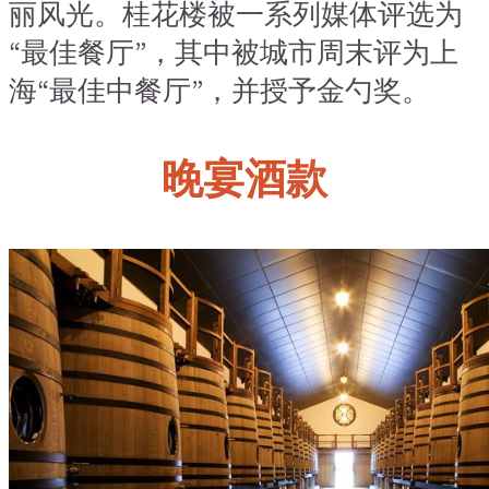
丽风光。桂花楼被一系列媒体评选为
“
最佳餐厅
”，
其中被城市周末评为上
海
“
最佳中餐厅
”，
并授予金勺奖。
晚宴酒款