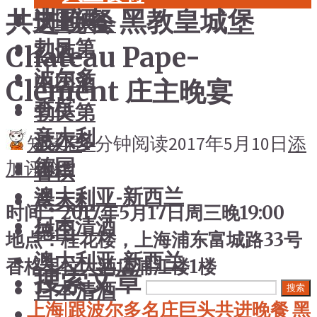
共进晚餐 黑教皇城堡
中国酒
风土大会
勃艮第
烈酒
Chateau Pape-
波尔多
中国酒
Clement 庄主晚宴
香槟
勃艮第
意大利
波尔多
知味君
1 分钟阅读
2017年5月10日
添
德国
加评论
香槟
澳大利亚-新西兰
意大利
时间：2017年5月17日周三晚19:00
日本清酒
德国
地点：桂花楼，上海浦东富城路33号
澳大利亚-新西兰
香格里拉大酒店浦江楼1楼
搜索文章
日本清酒
搜索
上海|跟波尔多名庄巨头共进晚餐 黑