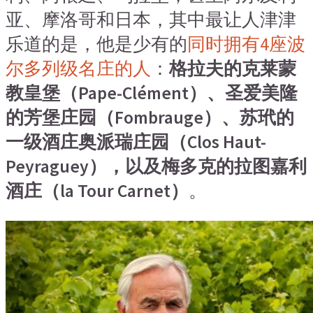
亚、摩洛哥和日本，其中最让人津津
乐道的是，他是少有的
同时拥有4座波
尔多列级名庄的人
：
格拉夫的克莱蒙
教皇堡（Pape-Clément）、圣爱美隆
的芳堡庄园（Fombrauge）、苏玳的
一级酒庄奥派瑞庄园（Clos Haut-
Peyraguey），以及梅多克的拉图嘉利
酒庄（la Tour Carnet）
。