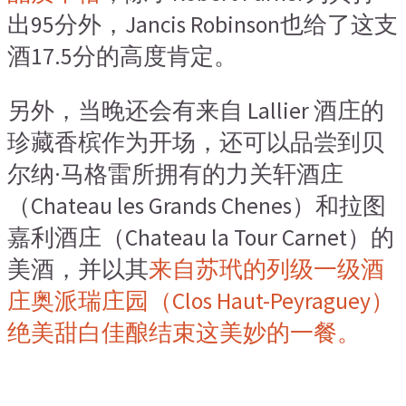
出
95
分外
，Jancis Robinson
也给了这支
酒
17.5
分的高度肯定。
另外
，
当晚还会有来自
Lallier
酒庄的
珍藏香槟作为开场
，
还可以品尝到贝
尔纳
·
马格雷所拥有的力关轩酒庄
（Chateau les Grands Chenes）
和拉图
嘉利酒庄
（Chateau la Tour Carnet）
的
美酒
，
并以其
来自苏玳的列级一级酒
庄奥派瑞庄园
（Clos Haut-Peyraguey）
绝美甜白佳酿结束这美妙的一餐。