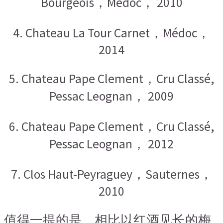
Bourgeois，Médoc， 2010
4. Chateau La Tour Carnet，Médoc，
2014
5. Chateau Pape Clement，Cru Classé,
Pessac Leognan， 2009
6. Chateau Pape Clement，Cru Classé,
Pessac Leognan， 2012
7. Clos Haut-Peyraguey，Sauternes，
2010
值得一提的是
，
相比以红酒见长的梅