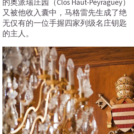
的奥派瑞庄园（Clos Haut-Peyraguey）
又被他收入囊中，马格雷先生成了绝
无仅有的一位手握四家列级名庄钥匙
的主人。