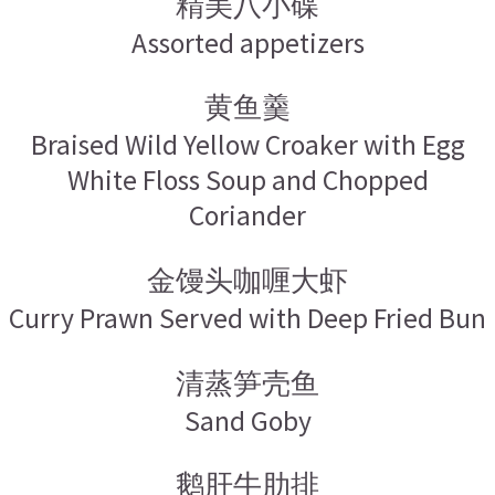
精美八小碟
Assorted appetizers
黄鱼羹
Braised Wild Yellow Croaker with Egg
White Floss Soup and Chopped
Coriander
金馒头咖喱大虾
Curry Prawn Served with Deep Fried Bun
清蒸笋壳鱼
Sand Goby
鹅肝牛肋排