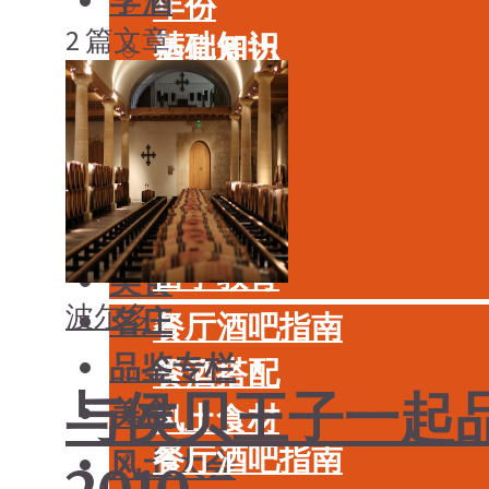
学酒
年份
2 篇文章
基础知识
酒具周边
品种
投资收藏
年份
留学教育
酒具周边
名庄
投资收藏
品鉴专栏
留学教育
美食
波尔多
名庄
餐厅酒吧指南
品鉴专栏
餐酒搭配
与侯贝王子一起品
美食
风土食材
餐厅酒吧指南
风土大会