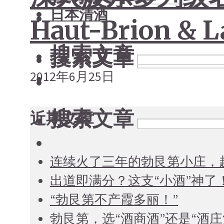
日本清酒
Haut-Brion & L
搜索文章
搜索文章
2012年6月25日
搜索文章
近期文章
连续火了三年的勃艮第小庄，
出道即满分？这支“小酒”神了
“勃艮第不产霞多丽！”
勃艮第，选“酒商酒”还是“酒庄