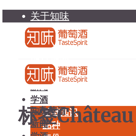
关于知味
知味介绍
知味专家顾问委员会
加入知味
联系我们
知味荐酒
新闻
学酒
标签Château 
知味荐酒
基础知识
新闻
品种