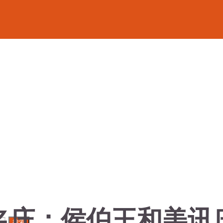
庄：侯伯王和美讯庄园 
搜索