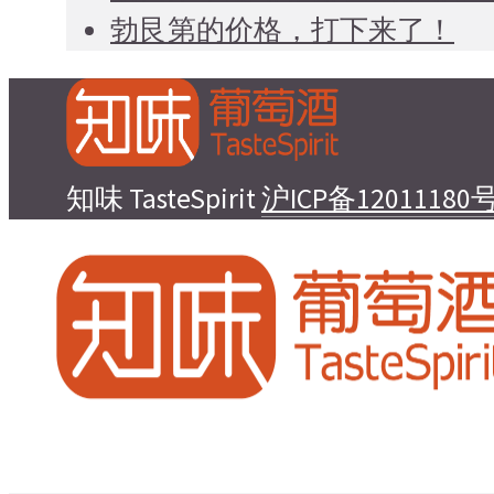
勃艮第的价格，打下来了！
知味 TasteSpirit
沪ICP备12011180号