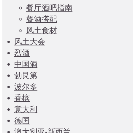
餐厅酒吧指南
餐酒搭配
风土食材
风土大会
烈酒
中国酒
勃艮第
波尔多
香槟
意大利
德国
澳大利亚-新西兰