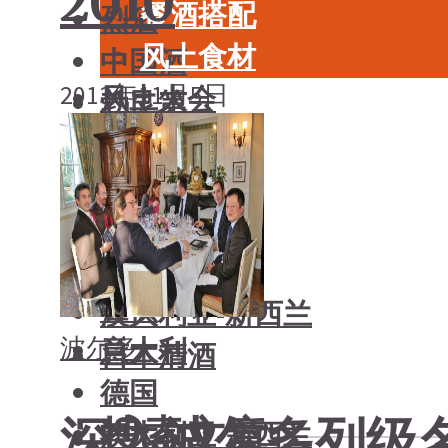
2010
餐酒搭配
烈酒
风土食材
中国酒
2013年11月5日
风土大会
勃艮第
烈酒
波尔多
中国酒
香槟
勃艮第
意大利
波尔多
德国
香槟
澳大利亚-新西兰
波尔多
意大利
日本清酒
德国
深入波尔多列级名
搜索文章
澳大利亚-新西兰