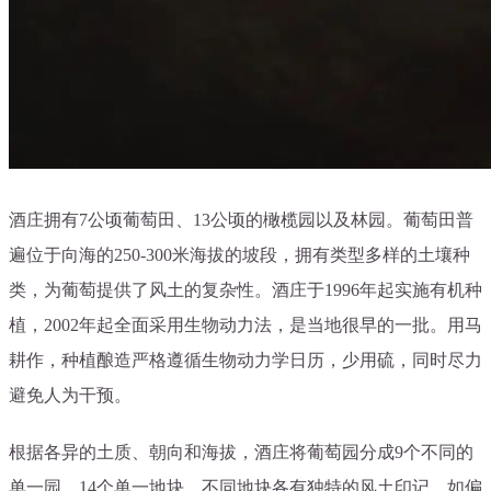
酒庄拥有7公顷葡萄田、13公顷的橄榄园以及林园。葡萄田普
遍位于向海的250-300米海拔的坡段，拥有类型多样的土壤种
类，为葡萄提供了风土的复杂性。酒庄于1996年起实施有机种
植，2002年起全面采用生物动力法，是当地很早的一批。用马
耕作，种植酿造严格遵循生物动力学日历，少用硫，同时尽力
避免人为干预。
根据各异的土质、朝向和海拔，酒庄将葡萄园分成9个不同的
单一园、14个单一地块，不同地块各有独特的风土印记，如偏