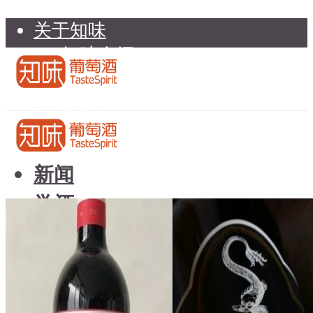
关于知味
知味介绍
知味专家顾问委员会
加入知味
联系我们
知味荐酒
新闻
学酒
知味荐酒
基础知识
新闻
品种
学酒
年份
基础知识