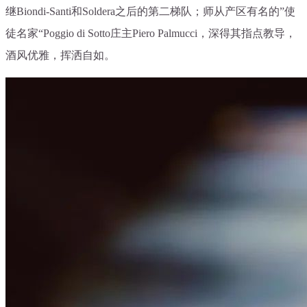
继Biondi-Santi和Soldera之后的第二梯队；师从产区有名的”使
徒名家“Poggio di Sotto庄主Piero Palmucci，深得其指点教导，
酒风优雅，挥洒自如。