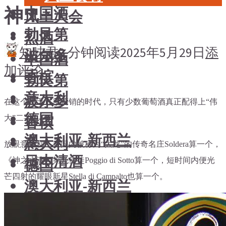
神！
中国酒
风土大会
勃艮第
烈酒
知味君
2 分钟阅读
2025年5月29日
添
波尔多
中国酒
加评论
香槟
勃艮第
意大利
波尔多
在这个不乏过度营销的时代，
只有少数葡萄酒真正配得上“伟
德国
香槟
大”二字。
澳大利亚-新西兰
意大利
放眼意大利，在国内被称为“大龙”的传奇名庄Soldera算一个，
日本清酒
德国
《神之水滴》第九使徒Poggio di Sotto算一个，短时间内便光
芒四射的耀眼新星Stella di Campalto也算一个。
澳大利亚-新西兰
搜索文章
日本清酒
搜索