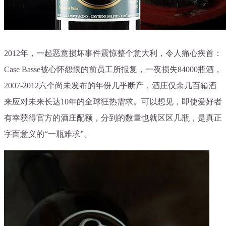
2012年，一起恶意损坏事件震惊整个意大利，令人痛心疾首：
Case Basse被心怀怨恨的前员工所报复，一夜损失84000瓶酒，
2007-2012六个尚未发布的年份几乎断产，酒庄仅余几百箱酒
来应对未来长达10年的全球狂热需求。可以想见，即使爱好者
有幸获得官方的酒庄配额，分到的数量也就区区几瓶，是真正
字面意义的“一瓶难求”。