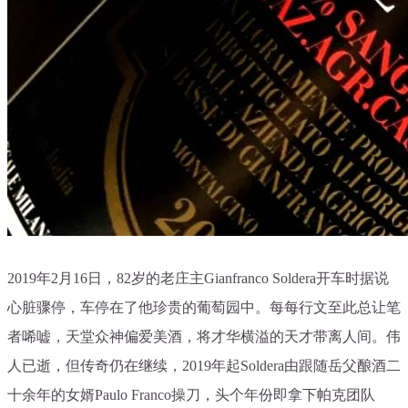
2019年2月16日，82岁的老庄主Gianfranco Soldera开车时据说
心脏骤停，车停在了他珍贵的葡萄园中。每每行文至此总让笔
者唏嘘，天堂众神偏爱美酒，将才华横溢的
天才带离人间。
伟
人已逝，但传奇仍在继续，2019年起Soldera由跟随岳父酿酒二
十余年的女婿Paulo Franco操刀，头个年份即拿下帕克团队