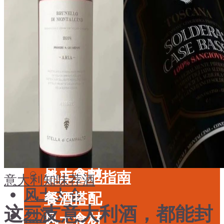
酒具周边
品种
投资收藏
年份
留学教育
酒具周边
名庄
投资收藏
品鉴专栏
留学教育
美食
名庄
餐厅酒吧指南
品鉴专栏
餐酒搭配
美食
风土食材
餐厅酒吧指南
意大利
知味荐酒
风土大会
餐酒搭配
这三支意大利酒，都能封
烈酒
风土食材