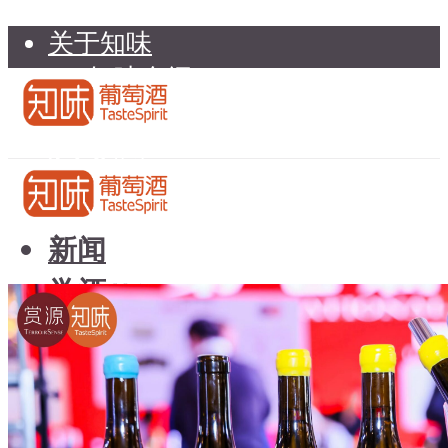
关于知味
知味介绍
知味专家顾问委员会
加入知味
联系我们
知味荐酒
新闻
学酒
知味荐酒
基础知识
新闻
品种
学酒
年份
基础知识