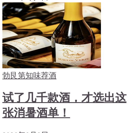
勃艮第
知味荐酒
试了几千款酒，才选出这
张消暑酒单！