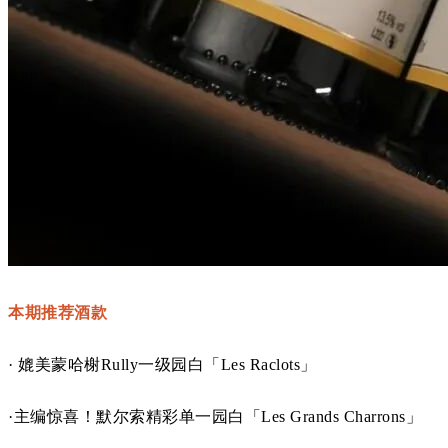
本期推荐酒款
· 媲美蒙哈榭Rully一级园白
「Les Raclots」
·主编惊喜！默尔索精彩单一园白
「
Les Grands Charrons
」