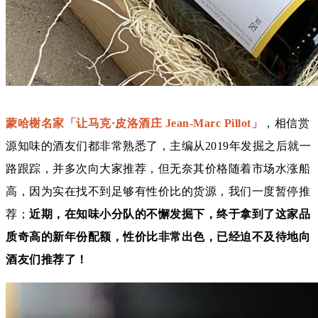
蒙哈榭名家
「
让马克·皮洛酒庄 Jean-Marc Pillot
」
，相信赏
源知味的酒友们都非常熟悉了，主编从2019年发掘之后就一
路跟踪，并多次向大家推荐，但无奈其价格随着市场水涨船
高，因为实在找不到足够有性价比的货源，我们一度暂停推
荐；
近期，在知味小分队的不懈发掘下，终于拿到了
这家品
质奇高的新年份配额，性价比非常出色，已经迫不及待地向
酒友们推荐了！