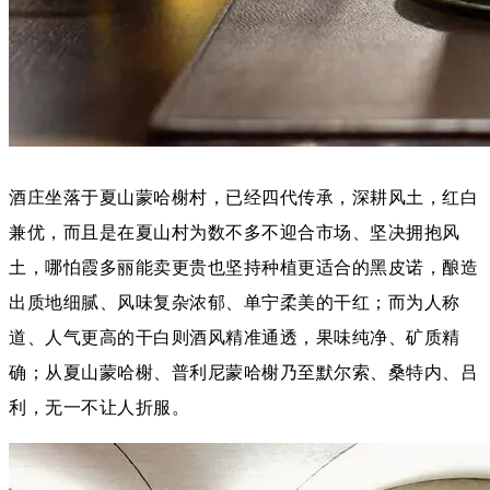
酒庄坐落于夏山蒙哈榭村，
已经四代传承，深耕风土，红白
兼优，而且是在夏山村为数不多不迎合市场、坚决拥抱风
土，哪怕霞多丽能卖更贵也坚持种植更适合的黑皮诺，酿造
出质地细腻、风味复杂浓郁、单宁柔美的干红；而为人称
道、人气更高的干白则酒风精准通透，果味纯净、矿质精
确；从夏山蒙哈榭、普利尼蒙哈榭乃至默尔索、桑特内、吕
利，无一不让人折服。