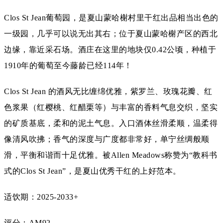
Clos St Jean葡萄园，是夏山蒙哈榭村里干红出品相当出色的
一级园，几乎可以说无出其右；位于夏山蒙哈榭产区的西北
边缘，靠近采石场。酒庄在这里的地块仅0.42公顷，种植于
1910年的葡萄至今藤龄已经114年！
Clos St Jean 的酒风无比缠绵优雅，紫罗兰、玫瑰花瓣、红
色浆果（红樱桃、红醋栗等）与丰富的香料气息交织，坚实
的矿质基底，柔和的泥土气息。入口酒体丝滑柔顺，温柔得
像清风吹拂；香气的深度与广度都非常好，单宁丝绸般顺
滑，平衡和谐而十足优雅。被Allen Meadows称赞为“教科书
式的Clos St Jean”，是夏山优秀干红的上好范本。
适饮期：2025-2033+
评分：AM92