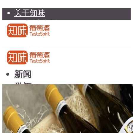
关于知味
知味介绍
知味专家顾问委员会
加入知味
联系我们
知味荐酒
新闻
学酒
知味荐酒
基础知识
新闻
品种
学酒
年份
基础知识