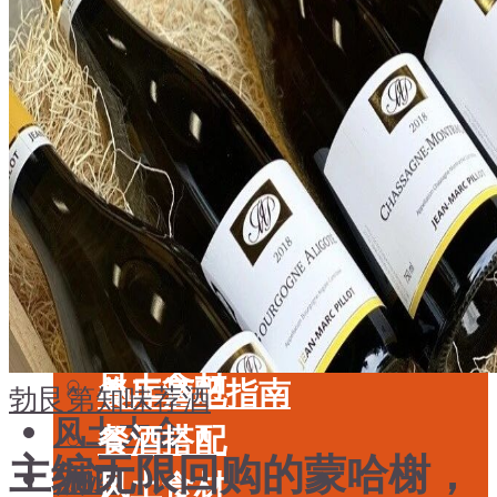
酒具周边
品种
投资收藏
年份
留学教育
酒具周边
名庄
投资收藏
品鉴专栏
留学教育
美食
名庄
餐厅酒吧指南
品鉴专栏
餐酒搭配
美食
风土食材
餐厅酒吧指南
勃艮第
知味荐酒
风土大会
餐酒搭配
主编无限回购的蒙哈榭，
烈酒
风土食材