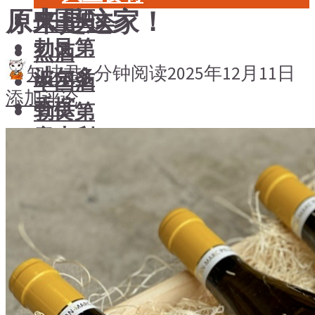
原来是这家！
中国酒
风土大会
勃艮第
烈酒
知味君
1 分钟阅读
2025年12月11日
波尔多
中国酒
添加评论
香槟
勃艮第
意大利
波尔多
德国
香槟
澳大利亚-新西兰
意大利
日本清酒
德国
澳大利亚-新西兰
搜索文章
日本清酒
搜索