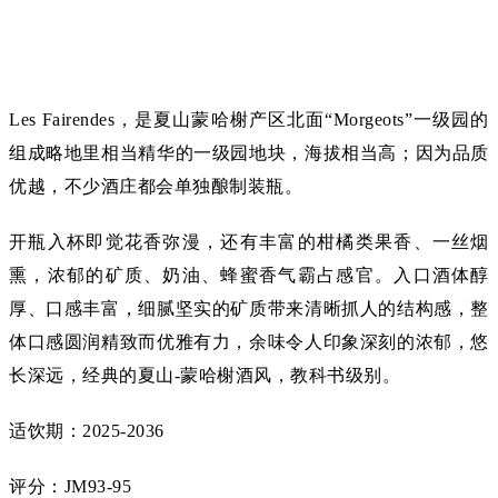
Les Fairendes，是夏山蒙哈榭产区北面“Morgeots”一级园的
组成略地里相当精华的一级园地块，海拔相当高；因为品质
优越，不少酒庄都会单独酿制装瓶。
开瓶入杯即觉花香弥漫，还有丰富的柑橘类果香、一丝烟
熏，浓郁的矿质、奶油、蜂蜜香气霸占感官。入口酒体醇
厚、口感丰富，细腻坚实的矿质带来清晰抓人的结构感，整
体口感圆润精致而优雅有力，余味令人印象深刻的浓郁，悠
长深远，经典的夏山-蒙哈榭酒风，教科书级别。
适饮期：2025-2036
评分：JM93-95