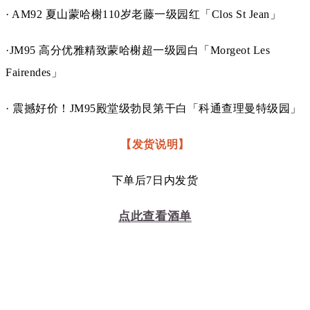
· AM92 夏山蒙哈榭110岁老藤一级园红「Clos St Jean」
·JM95 高分优雅精致蒙哈榭超一级园白
「Morgeot Les
Fairendes」
· 震撼好价！
JM95
殿堂级勃艮第干白
「
科通查理曼特级园
」
【发货说明】
下单后7日内发货
点此查看酒单