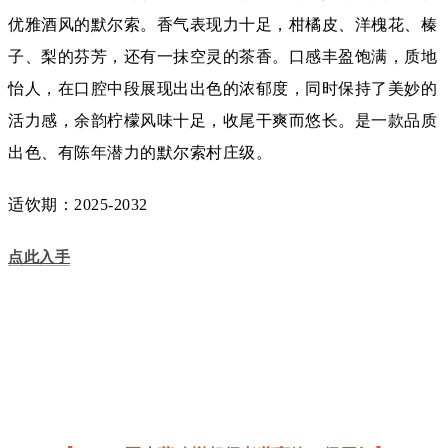
优雅酒风的默尔索。香气表现力十足，柑橘皮、洋槐花、
榛
子、梨的芬芳，还有一抹空灵的茶香。口感丰盈饱
满，质地
怡人，
在口腔中段展现出出色的浓郁度，
同时保持了美妙的
活力感，
余韵柠檬风味十足，收尾干爽而悠长。是一款品质
出色、
有陈年潜力
的默尔索村庄级。
适饮期：2025-2032
点此入手