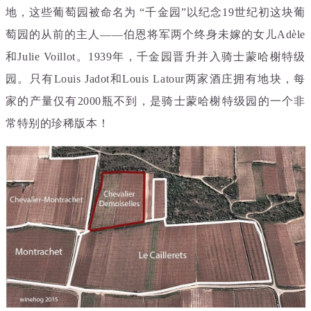
地，这些葡萄园被命名为 “千金园”以纪念19世纪初这块葡
萄园的从前的主人——伯恩将军两个终身未嫁的女儿Adèle
和Julie Voillot。1939年，千金园晋升并入骑士蒙哈榭特级
园。只有Louis Jadot和Louis Latour两家酒庄拥有地块，每
家的产量仅有2000瓶不到，是骑士蒙哈榭特级园的一个非
常特别的珍稀版本！