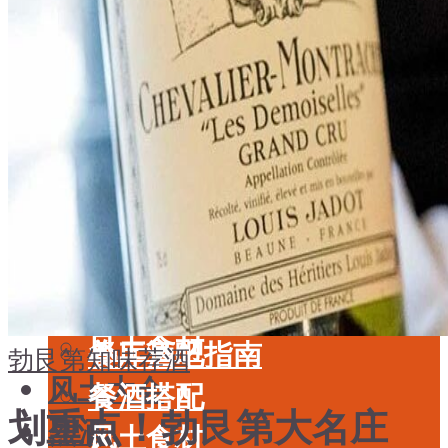
酒具周边
品种
投资收藏
年份
留学教育
酒具周边
名庄
投资收藏
品鉴专栏
留学教育
美食
名庄
餐厅酒吧指南
品鉴专栏
餐酒搭配
美食
风土食材
餐厅酒吧指南
勃艮第
知味荐酒
风土大会
餐酒搭配
划重点！勃艮第大名庄
烈酒
风土食材