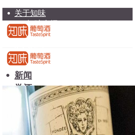
关于知味
知味介绍
知味专家顾问委员会
加入知味
联系我们
知味荐酒
新闻
学酒
知味荐酒
基础知识
新闻
品种
学酒
年份
基础知识