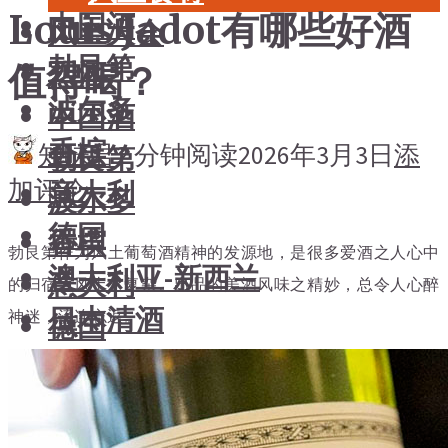
Louis Jadot有哪些好酒
中国酒
风土大会
勃艮第
烈酒
值得喝？
波尔多
中国酒
香槟
知味君
2 分钟阅读
2026年3月3日
添
勃艮第
加评论
意大利
波尔多
德国
香槟
勃艮第
作为风土葡萄酒精神的发源地，是
很多爱酒之人心中
澳大利亚-新西兰
意大利
的归宿，
风土之复杂、
出品的美酒风味之精妙，总令人心醉
日本清酒
神迷，流连忘返。
德国
澳大利亚-新西兰
搜索文章
日本清酒
搜索