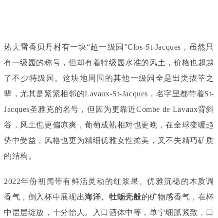
热夫雷香贝丹村有一块“超一级园”Clos-St-Jacques，虽然只
有一级园的称号，但却有着特级园水准的风土，价格也超越
了不少特级园。这块地周围的其他一级园全是出类拔萃之
辈，尤其是紧紧相邻的Lavaux-St-Jacques，名字里都带着St-
Jacques圣雅克的名号，但因为更靠近Combe de Lavaux背斜
谷，风土也更偏凉爽，葡萄成熟相对也更晚，在全球变暖趋
势中受益，风格也更为精细优雅女性柔美，又不失精巧矿质
的结构。
2022年份初闻带有鲜活灵动的红浆果、优雅沉稳的木质调
香气，倒入杯中展现出
海洋、牡蛎壳般
的矿物感香气，在杯
中层层绽放，十分怡人。入口酒体中等，单宁细腻紧致，口