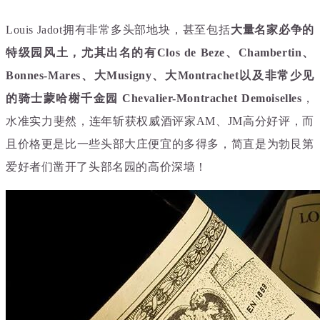
Louis Jadot拥有非常多头部地块，甚至包括
大量名家必争的
特级园风土，
尤其出名的有Clos de Beze、Chambertin、
Bonnes-Mares、大Musigny、大
Montrachet以及
非常少见
的骑士蒙哈榭千金园 Chevalier-Montrachet Demoiselles
，
水准实力斐然，连年斩获权威酒评家AM、JM高分好评
，而
且
价格更是比一些头部大庄便宜的多得多，
简直是为勃艮第
爱好者们凿开了头部名园的高价深墙！