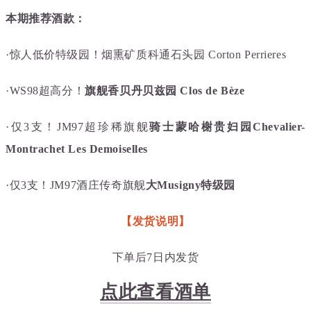
本期推荐酒款：
·惊人低价特级园！烟熏矿质科通石头园 Corton Perrieres
·WS98超高分！
旗舰香贝丹贝兹园 Clos de Bèze
·仅3支！JM97超珍稀旗舰
骑士蒙哈榭贵妇园Chevalier-
Montrachet Les Demoiselles
·仅3支！JM97酒庄传奇旗舰
大Musigny特级园
【发货说明】
下单后7日内发货
点此查看酒单