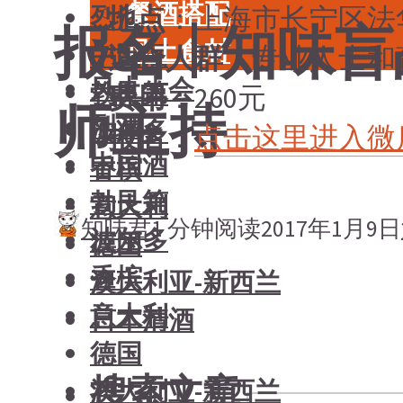
餐酒搭配
地点
：上海市长宁区法华镇
烈酒
报名 | 知味
风土食材
中国酒
适合人群
：专业人士和
风土大会
勃艮第
费用
：260元
师主持
烈酒
波尔多
报名
：
点击这里进入微
中国酒
香槟
勃艮第
意大利
知味君
1 分钟阅读
2017年1月9日
波尔多
德国
香槟
澳大利亚-新西兰
意大利
日本清酒
德国
搜索文章
澳大利亚-新西兰