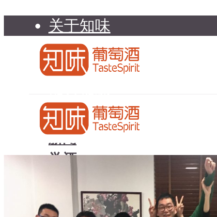
关于知味
知味介绍
知味专家顾问委员会
加入知味
联系我们
知味荐酒
新闻
学酒
知味荐酒
基础知识
新闻
品种