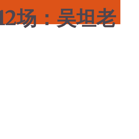
12场：吴坦老