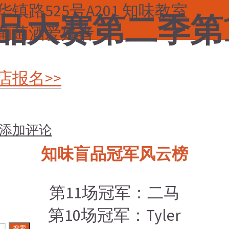
路525号A201 知味教室
盲品大赛第二季第
葡萄酒爱好者
店报名>>
添加评论
知味盲品冠军风云榜
第11场冠军：二马
第10场冠军：Tyler
搜索