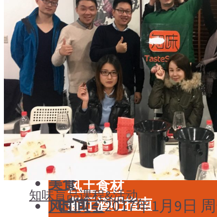
学酒
年份
基础知识
酒具周边
品种
投资收藏
年份
留学教育
酒具周边
名庄
投资收藏
品鉴专栏
留学教育
美食
名庄
餐厅酒吧指南
品鉴专栏
餐酒搭配
美食
风土食材
知味盲品
课程&活动
餐厅酒吧指南
时间
：2017年1月9日 周一晚
风土大会