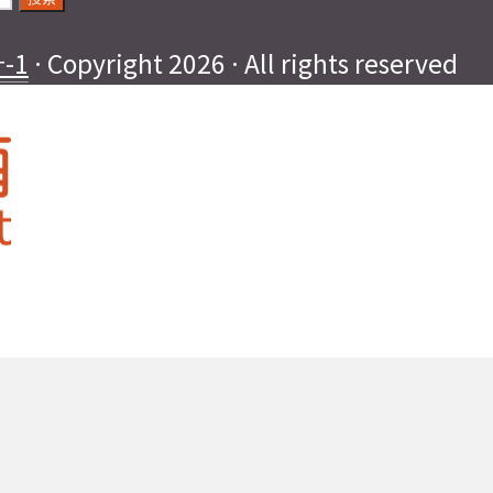
-1
· Copyright 2026 · All rights reserved
搜索
搜索
搜索