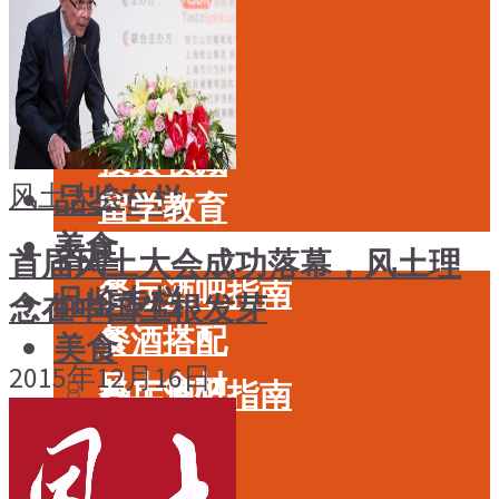
酒具周边
品种
投资收藏
年份
留学教育
酒具周边
名庄
投资收藏
风土大会
品鉴专栏
留学教育
美食
名庄
首届风土大会成功落幕，风土理
餐厅酒吧指南
品鉴专栏
念在中国生根发芽
餐酒搭配
美食
2015年12月16日
风土食材
餐厅酒吧指南
风土大会
餐酒搭配
烈酒
风土食材