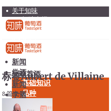
关于知味
知味介绍
知味专家顾问委员会
加入知味
联系我们
知味荐酒
新闻
学酒
知味荐酒
标签Aubert de Villaine
基础知识
新闻
品种
8 篇文章
学酒
年份
基础知识