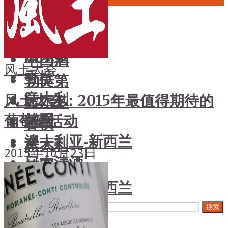
中国酒
风土大会
勃艮第
烈酒
波尔多
中国酒
风土大会
香槟
勃艮第
意大利
风土大会：2015年最值得期待的
波尔多
德国
葡萄酒活动
香槟
澳大利亚-新西兰
意大利
2015年10月23日
日本清酒
德国
澳大利亚-新西兰
搜索文章
日本清酒
搜索