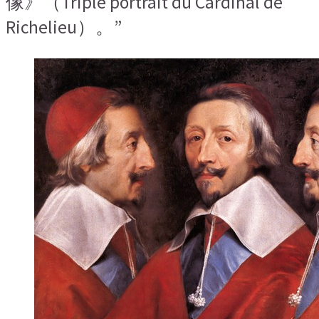
像》（Triple portrait du Cardinal de
Richelieu）。”