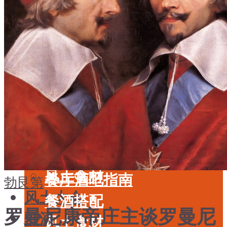
酒具周边
品种
投资收藏
年份
留学教育
酒具周边
名庄
投资收藏
品鉴专栏
留学教育
美食
名庄
餐厅酒吧指南
品鉴专栏
餐酒搭配
美食
风土食材
餐厅酒吧指南
勃艮第
风土大会
餐酒搭配
罗曼尼康帝庄主谈罗曼尼
烈酒
风土食材