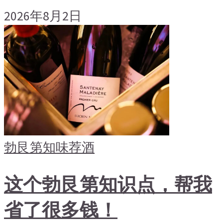
2026年8月2日
勃艮第
知味荐酒
这个勃艮第知识点，帮我
省了很多钱！