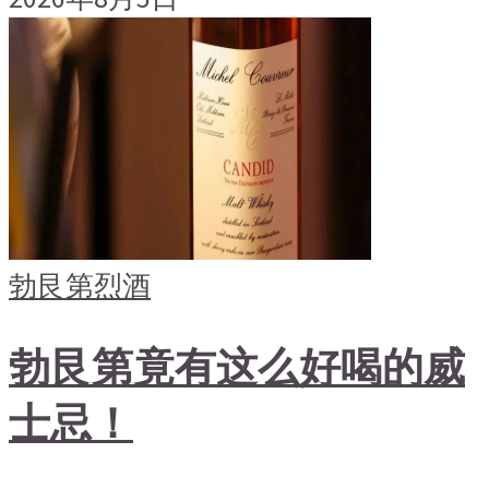
勃艮第
烈酒
勃艮第竟有这么好喝的威
士忌！