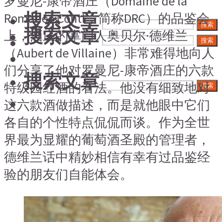
罗曼尼-康帝酒庄（Domaine de la
搜索文章
Romanée Conti，简称DRC）的品鉴会
搜索
搜索文章
上，酒庄的掌门人奥贝尔·德维兰
搜索
（Aubert de Villaine）非常难得地向人
们分享了他对罗曼尼-康帝酒庄的六款
搜索文章
特级园红酒的看法。他没有细致地对
搜索
这六款酒做描述，而是就他眼中它们
各自的个性特点侃侃而谈。作为全世
界最为显耀的葡萄酒圣殿的管理者，
德维兰话中精妙相信有幸有过品鉴经
验的朋友们自能体会。