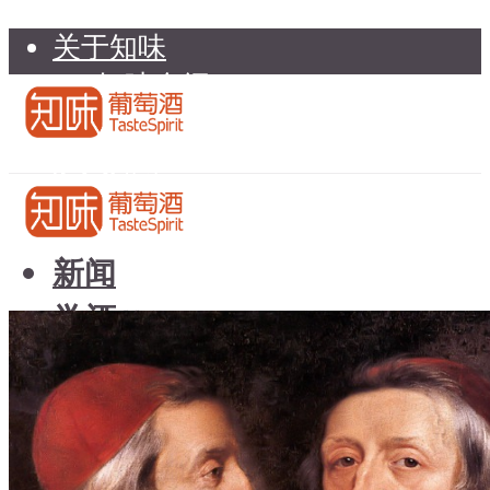
关于知味
知味介绍
知味专家顾问委员会
加入知味
联系我们
知味荐酒
新闻
学酒
知味荐酒
基础知识
新闻
品种
学酒
年份
基础知识