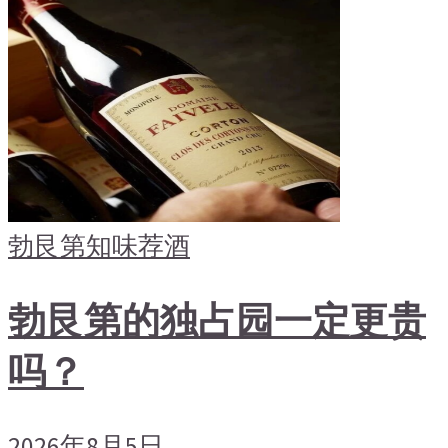
勃艮第
知味荐酒
勃艮第的独占园一定更贵
吗？
2026年8月5日