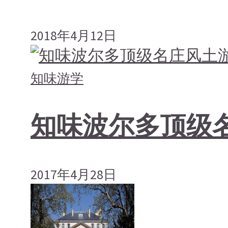
2018年4月12日
知味游学
知味波尔多顶级名
2017年4月28日