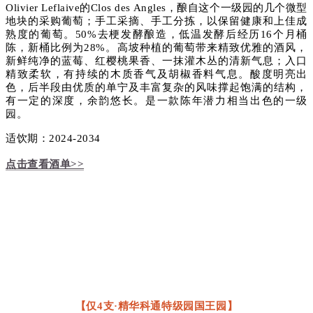
Olivier Leflaive的Clos des Angles，酿自这个一级园的几个微型
地块的采购葡萄；手工采摘、手工分拣，以保留健康和上佳成
熟度的葡萄。50%去梗发酵酿造，低温发酵后经历16个月桶
陈，新桶比例为28%。高坡种植的葡萄带来精致优雅的酒风，
新鲜纯净的蓝莓、红樱桃果香、一抹灌木丛的清新气息；入口
精致柔软，有持续的木质香气及胡椒香料气息。酸度明亮出
色，后半段由优质的单宁及丰富复杂的风味撑起饱满的结构，
有一定的深度，余韵悠长。是一款陈年潜力相当出色的一级
园。
适饮期：2024-2034
点击查看酒单>>
【仅4支·精华科通特级园国王园】