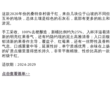
这款2020年份的桑特奈村级干红，来自几块位于山坡的不同但
互补的地块，总体土壤是棕色的石灰石，底部有更多的粘土和
淤泥。
手工采收、100%去梗酿造，新桶比例约为25%。入杯洋溢着清
新的明亮红果香气，还有约隐约现的泥土高雅清香；入口后馥
郁清新的果香作主导，覆盆子、红莓果，还有一丝野性及香料
气息。口感重量中等，延展性好，单宁质感优秀，余味在上扬
的矿质点缀里显得悠长持久，非常平衡精致、性价比高的一款
村级干红。
适饮期：2024-2029
点击查看酒单>>