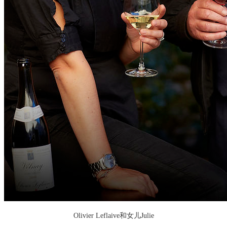
Olivier Leflaive和女儿Julie