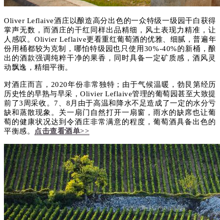
Oliver Leflaive酒庄以酿造高分出色的一众特级一级园干白获得
掌声无数，而酒庄的干红同样出品精细，
风土表现力精准，
让
人感叹。Olivier Leflaive更看重红葡萄酒的优雅、细腻，
普遍年
份用桶都较为克制，哪怕特级园也只使用30%-40%的新桶，
酿
出的酒款
强调纯粹干净的果香，同时
具备一定矿质感，酒风灵
动飘逸，精细平衡。
对酒庄而言，2020年份非常独特；由于气候温暖，勃艮第经历
历史性的早熟与早采，Olivier Leflaive管理的葡萄园甚至大致提
前了3周采收。7、8月由于高温和降水不足造成了一定的水分亏
缺和蒸散现象。关一扇门自然打开一扇窗，雨水的缺席也让葡
萄的健康状况达到令酒庄非常满意的程度，葡萄酒具备出色的
平衡感。
点击查看酒单>>