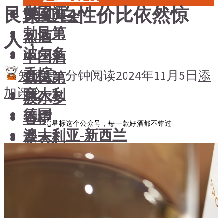
艮第红白性价比依然惊
中国酒
风土大会
勃艮第
烈酒
人！
波尔多
中国酒
香槟
知味君
1 分钟阅读
2024年11月5日
添
勃艮第
加评论
意大利
波尔多
德国
香槟
👆星标这个公众号，每一款好酒都不错过
澳大利亚-新西兰
意大利
日本清酒
德国
澳大利亚-新西兰
搜索文章
日本清酒
搜索