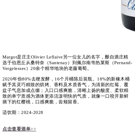
Margot是庄主Olivier Leflaive另一位女儿的名字，酿自酒庄精
选于伯恩丘从桑特奈（Santenay）到佩尔南韦热莱斯（Pernand-
Vergelesses）20余个精华地块的老藤葡萄。
2020年份80%去梗发酵，16个月桶陈后装瓶。18%的新橡木桶
赋予其灵巧精致的烘烤、香料及木质香气，为清新的红莓、覆
盆子气息加成点缀；入口口感爽脆，清晰上扬的酸度、柔软精
致的单宁质感为酒体更添活泼明快的气质，就像一口咬开新鲜
摘下的红樱桃，口感爽脆，齿颊留香。
适饮期：2024-2028
点击查看酒单>>