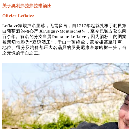
关于奥利弗拉弗拉维酒庄
Olivier Leflaive
Leflaive家族声名显赫，无需多言；自1717年起就扎根于勃艮第
白葡萄酒的核心产区Puligny-Montrachet村，至今已独占鳌头两
百余年。有名的分支当属Domaine Leflaive，因为酒标上的图案
被亲切地称为“双鸡酒庄”，干白一骑绝尘，蒙哈榭甚至呼声、
地位、得分及均价都压大名鼎鼎的罗曼尼康帝蒙哈榭一头，当
之无愧的干白之王。