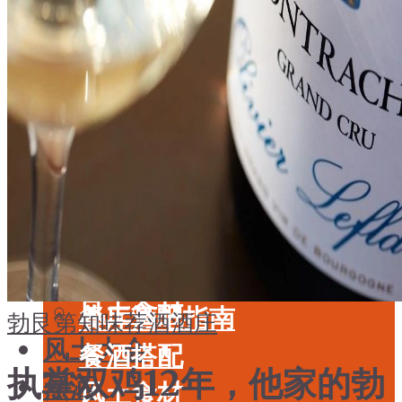
酒具周边
品种
投资收藏
年份
留学教育
酒具周边
名庄
投资收藏
品鉴专栏
留学教育
美食
名庄
餐厅酒吧指南
品鉴专栏
餐酒搭配
美食
风土食材
餐厅酒吧指南
勃艮第
知味荐酒
酒庄
风土大会
餐酒搭配
执掌双鸡12年，他家的勃
烈酒
风土食材