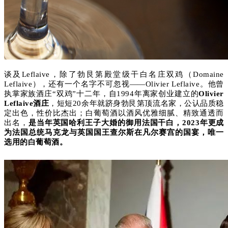
谈及Leflaive，除了
勃艮第殿堂级干白名庄
双鸡（
Domaine
Leflaive
），还有一个名字不可忽视——Olivier Leflaive。他曾
执掌家族酒庄
“
双鸡
”十二年，自1994年离家创业建立的
Olivier
Leflaive酒庄
，短短20余年就跻身勃艮第顶流名家，公认品质稳
定出色，性价比杰出；白葡萄酒
以酒风优雅细腻、精致通透而
出名，
是
当年英国哈利王子大婚的御用法国干白，2023年更成
为法国总统马克龙与英国国王查尔斯在凡尔赛宫的国宴，唯一
选用的白葡萄酒。