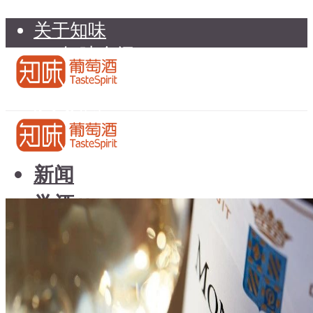
关于知味
知味介绍
知味专家顾问委员会
加入知味
联系我们
知味荐酒
新闻
学酒
知味荐酒
基础知识
新闻
品种
学酒
年份
基础知识