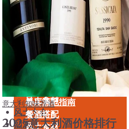
酒具周边
品种
投资收藏
年份
留学教育
酒具周边
名庄
投资收藏
品鉴专栏
留学教育
美食
名庄
餐厅酒吧指南
品鉴专栏
餐酒搭配
美食
风土食材
餐厅酒吧指南
意大利
知味荐酒
风土大会
餐酒搭配
2025意大利酒价格排行
烈酒
风土食材