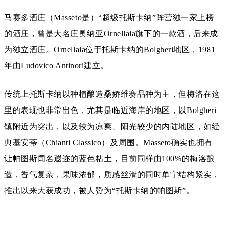
马赛多酒庄（Masseto是）“超级托斯卡纳”阵营独一家上榜
的酒庄，曾是大名庄奥纳亚Ornellaia旗下的一款酒，后来成
为独立酒庄。
Ornellaia位于托斯卡纳的Bolgheri地区，1981
年由Ludovico Antinori建立。
传统上托斯卡纳以种植酿造桑娇维赛品种为主，但
梅洛在这
里的表现也非常出色，尤其是临近海岸的地区，以Bolgheri
镇附近为突出，以及较为凉爽、阳光较少的内陆地区，如经
典基安蒂（Chianti Classico）及周围。Masseto确实也拥有
让帕图斯闻名遐迩的蓝色粘土，
目前同样由100%的梅洛酿
造，香气复杂，果味浓郁，质感丝滑的同时单宁结构紧实，
推出以来
大获成功，被人赞为“托斯卡纳的帕图斯”。