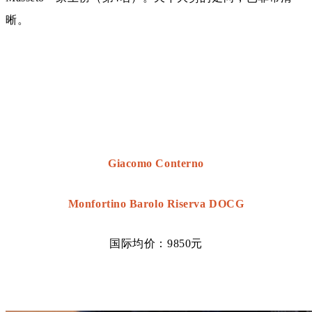
晰。
Giacomo Conterno
Monfortino Barolo Riserva DOCG
国际均价：9850元