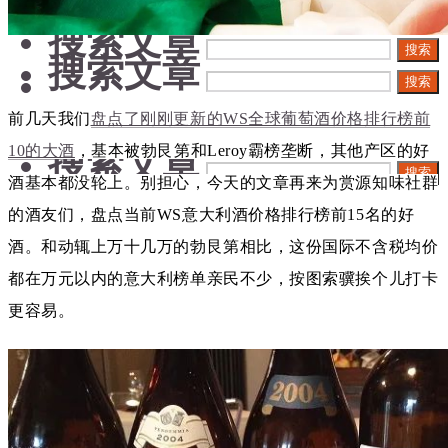
搜索文章
搜索
搜索文章
搜索
前几天我们
盘点了刚刚更新的WS全球葡萄酒价格排行榜前
搜索文章
10的大酒
，基本被勃艮第和Leroy霸榜垄断，其他产区的好
搜索
酒基本都没轮上。别担心，今天的文章再来为赏源知味社群
的酒友们，盘点当前WS意大利酒价格排行榜前15名的好
酒。和动辄上万十几万的勃艮第相比，这份国际不含税均价
都在万元以内的意大利榜单亲民不少，按图索骥挨个儿打卡
更容易。