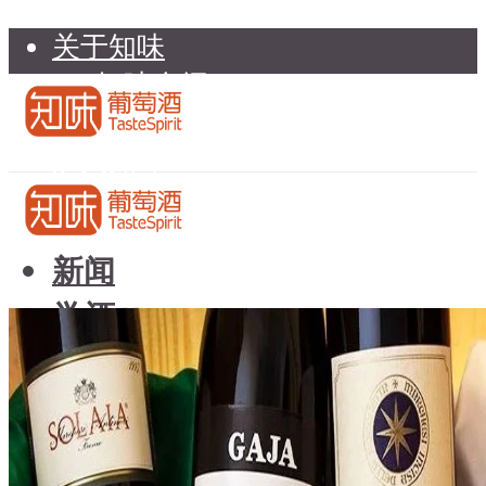
关于知味
知味介绍
知味专家顾问委员会
加入知味
联系我们
知味荐酒
新闻
学酒
知味荐酒
基础知识
新闻
品种
学酒
年份
基础知识