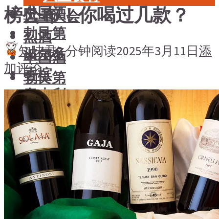
榜公布！你喝过几款？
中国酒
风土大会
勃艮第
烈酒
知味君
2 分钟阅读
2025年3月11日
添
波尔多
中国酒
加评论
香槟
勃艮第
意大利
波尔多
德国
香槟
澳大利亚-新西兰
意大利
日本清酒
德国
澳大利亚-新西兰
搜索文章
日本清酒
搜索