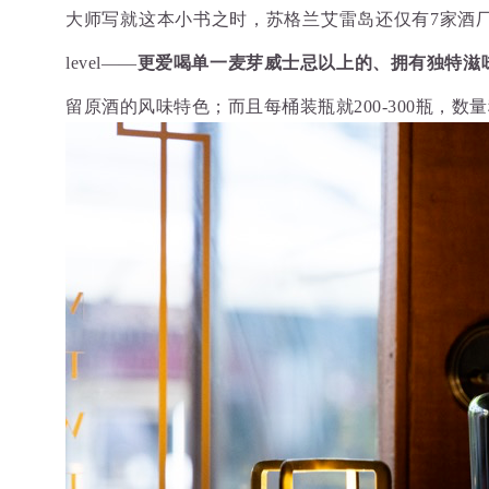
大师写就这本小书之时，苏格兰艾雷岛还仅有7家酒厂
level——
更爱喝单一麦芽威士忌以上的、
拥有
独特滋
留原酒的风味特色；
而且每桶装瓶就200-300瓶，
数量