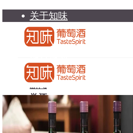
关于知味
知味介绍
知味专家顾问委员会
加入知味
联系我们
知味荐酒
新闻
学酒
知味荐酒
基础知识
新闻
品种