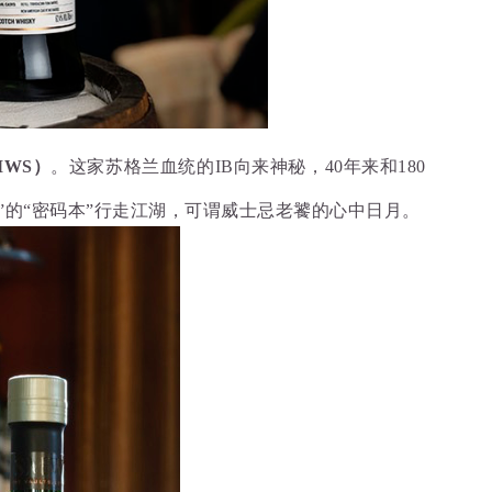
（SMWS）
。这家苏格兰血统的IB向来神秘，40年来和180
的“密码本”行走江湖，可谓威士忌老饕的心中日月。