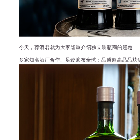
今天，荐酒君就为大家隆重介绍独立装瓶商的翘楚—
多家知名酒厂合作、足迹遍布全球；品质超高品品获奖