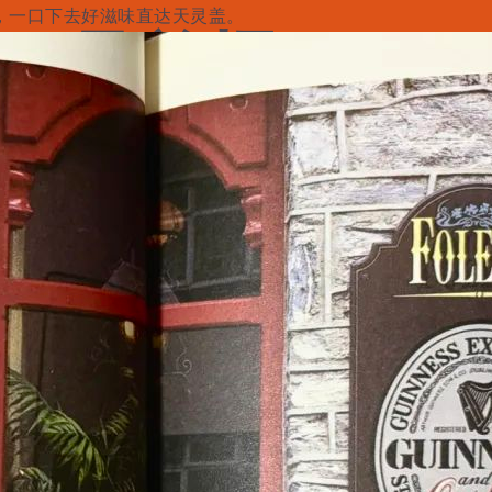
，一口下去好滋味直达天灵盖。
，是单桶
日
添加评论
搜索