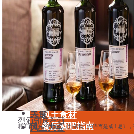
学酒
年份
基础知识
酒具周边
品种
投资收藏
年份
留学教育
酒具周边
名庄
投资收藏
品鉴专栏
留学教育
美食
名庄
餐厅酒吧指南
品鉴专栏
餐酒搭配
美食
风土食材
烈酒
知味荐酒
餐厅酒吧指南
风土大会
村上春树有名的游记《如果我们的语言是威士忌》，