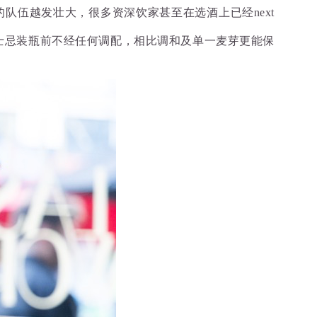
队伍越发壮大，很多资深饮家甚至在选酒上已经next
士忌
装瓶前不经任何调配
，相比调和及单一麦芽
更能保