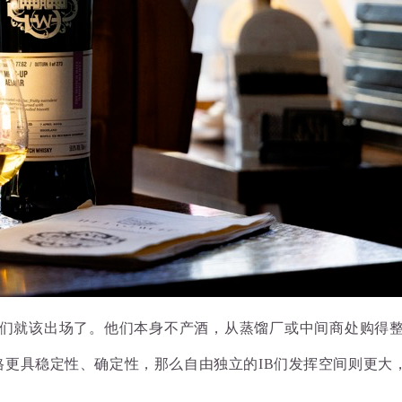
Bottler）们就该出场了。他们本身不产酒，从蒸馏厂或中间商
ng），酒厂风格更具稳定性、确定性，那么自由独立的IB们发挥空间