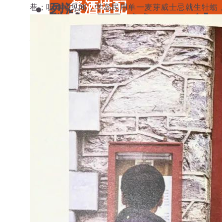
餐酒搭配
烈酒
巷；听本地见闻，学岛民用单一麦芽威士忌就生牡蛎
威士忌的尽头
风土食材
中国酒
风土大会
勃艮第
烈酒
波尔多
知味君
1 分钟阅读
2025年5月23
中国酒
香槟
勃艮第
意大利
波尔多
德国
香槟
澳大利亚-新西兰
意大利
日本清酒
德国
搜索文章
澳大利亚-新西兰