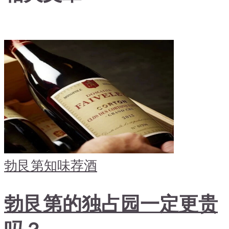
勃艮第
知味荐酒
勃艮第的独占园一定更贵