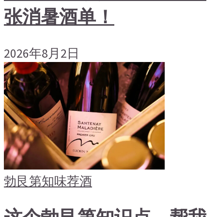
张消暑酒单！
2026年8月2日
勃艮第
知味荐酒
这个勃艮第知识点，帮我