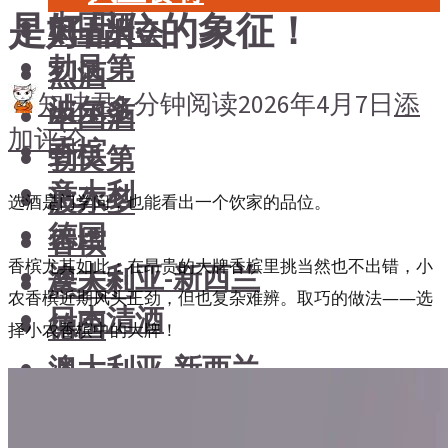
是好品位的象征！
中国酒
风土大会
勃艮第
烈酒
知味君
1 分钟阅读
2026年4月7日
添
波尔多
中国酒
加评论
香槟
勃艮第
意大利
波尔多
选酒是门学问，也能看出一个饮家的品位。
德国
香槟
香槟尤其如此：在昂贵的大牌香槟里挑当然也不出错，小
澳大利亚-新西兰
意大利
农香槟近期风头正劲，但也复杂难辨。取巧的做法——选
日本清酒
德国
择小农香槟中的大牌！
澳大利亚-新西兰
搜索文章
日本清酒
搜索