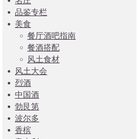
名庄
品鉴专栏
美食
餐厅酒吧指南
餐酒搭配
风土食材
风土大会
烈酒
中国酒
勃艮第
波尔多
香槟