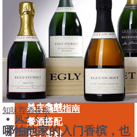
酒具周边
品种
投资收藏
年份
留学教育
酒具周边
名庄
投资收藏
品鉴专栏
留学教育
美食
名庄
餐厅酒吧指南
品鉴专栏
餐酒搭配
美食
风土食材
餐厅酒吧指南
知味荐酒
香槟
风土大会
餐酒搭配
哪怕他家的入门香槟，也
烈酒
风土食材