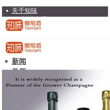
关于知味
知味介绍
知味专家顾问委员会
加入知味
联系我们
知味荐酒
新闻
学酒
知味荐酒
基础知识
新闻
品种
学酒
年份
基础知识