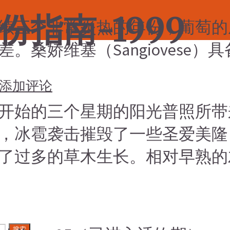
指南-1999
区连续三个非常炎热的年份，葡萄
。桑娇维塞（Sangiovese
添加评论
开始的三个星期的阳光普照所带
冰雹袭击摧毁了一些圣爱美隆（St-
了过多的草木生长。相对早熟的
搜索