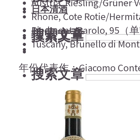
Austria, Riesling/Grü
日本清酒
Rhone, Cote Roti
Piedmont, Barol
搜索文章
搜索文章
Tuscany, Brunello
年份代表作：Giacomo Conterno M
搜索文章