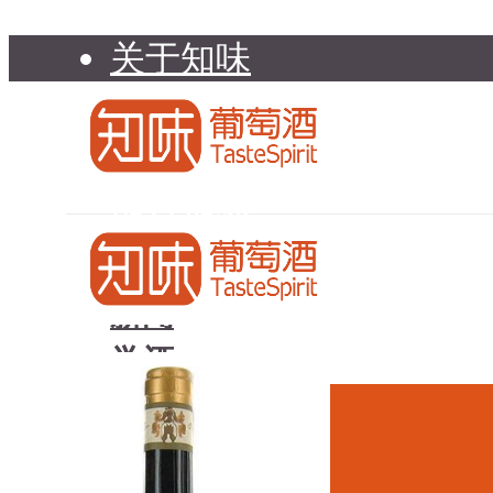
关于知味
知味介绍
知味专家顾问委员会
加入知味
联系我们
知味荐酒
新闻
学酒
知味荐酒
基础知识
新闻
品种