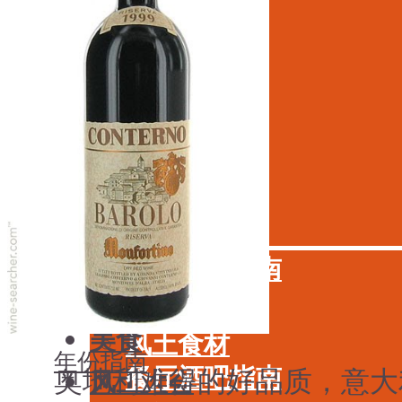
学酒
年份
基础知识
酒具周边
品种
投资收藏
年份
留学教育
酒具周边
名庄
投资收藏
品鉴专栏
留学教育
美食
名庄
餐厅酒吧指南
品鉴专栏
餐酒搭配
美食
风土食材
年份指南
餐厅酒吧指南
奥地利难得的好品质，意大
风土大会