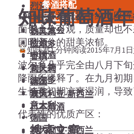
餐酒搭配
烈酒
知味葡萄酒年份
1999年作为托斯卡纳地
风土食材
中国酒
面也十分可观，质量却也不差
风土大会
勃艮第
同时十分的甜美浓郁。
烈酒
波尔多
知味君
1 分钟阅读
2015年7月1日
中国酒
香槟
波尔多几乎完全由八月下旬
勃艮第
意大利
降雨所稀释了。在九月初期，
波尔多
德国
生长季初期凉爽湿润，导致
香槟
澳大利亚-新西兰
意大利
日本清酒
代表性的优质产区：
德国
搜索文章
澳大利亚-新西兰