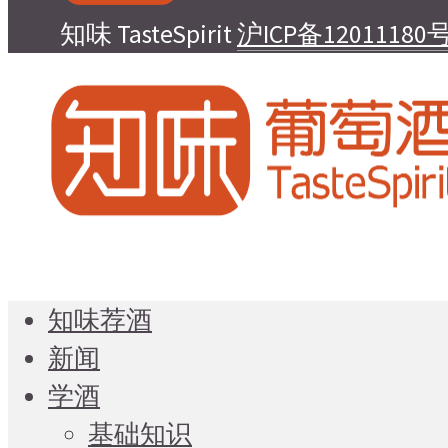
知味 TasteSpirit
沪ICP备12011180号
知味荐酒
新闻
学酒
基础知识