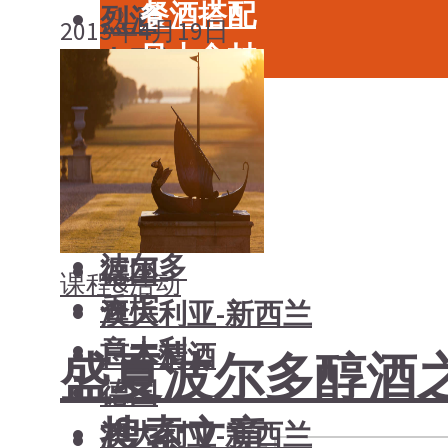
餐酒搭配
烈酒
2013年4月19日
风土食材
中国酒
风土大会
勃艮第
烈酒
波尔多
中国酒
香槟
勃艮第
意大利
波尔多
德国
课程&活动
香槟
澳大利亚-新西兰
意大利
日本清酒
盛夏波尔多醇酒之
德国
搜索文章
澳大利亚-新西兰