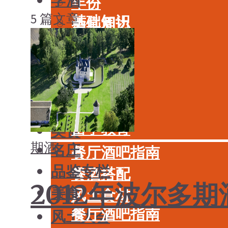
学酒
年份
5 篇文章
基础知识
酒具周边
品种
投资收藏
年份
留学教育
酒具周边
名庄
投资收藏
品鉴专栏
留学教育
美食
期酒
名庄
餐厅酒吧指南
品鉴专栏
餐酒搭配
2012年波尔多期
美食
风土食材
餐厅酒吧指南
风土大会