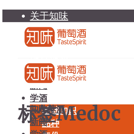
关于知味
知味介绍
知味专家顾问委员会
加入知味
联系我们
知味荐酒
新闻
学酒
标签Medoc
知味荐酒
基础知识
新闻
品种