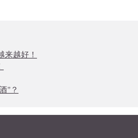
越来越好！
！
酒”？