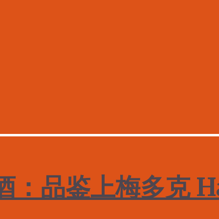
酒：品鉴上梅多克 Hau