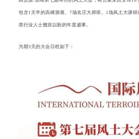
由赏源·知味第七届举办的风土大会，将云集来自全球16
包含1天半的高峰酒展、7场名庄大师班、1场风土大课研
类行业人士翘首以盼的年度盛事
。
为期3天的大会日程如下：