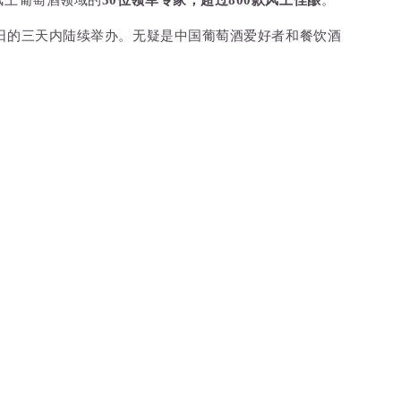
风土葡萄酒领域的
30位领军专家，超过800款风土佳酿
。
4日的三天内陆续举办。无疑是
中国葡萄酒爱好者和餐饮酒