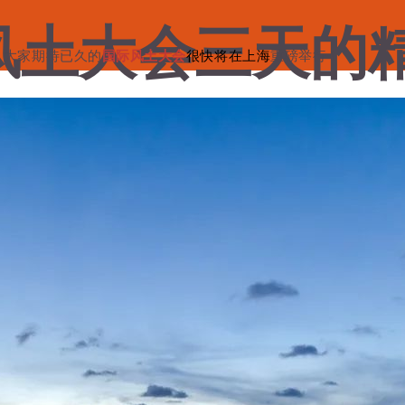
4风土大会三天的
，
大家期待已久的
国际风土大会
很快将在上海
重磅举行！
里了
1日
添加评论
搜索