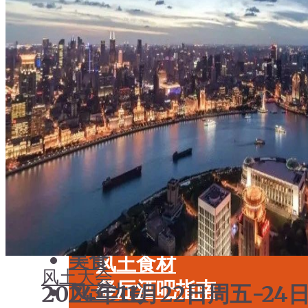
学酒
年份
基础知识
酒具周边
品种
投资收藏
年份
留学教育
酒具周边
名庄
投资收藏
品鉴专栏
留学教育
美食
名庄
餐厅酒吧指南
品鉴专栏
餐酒搭配
美食
风土食材
风土大会
餐厅酒吧指南
2024年11月22日周五-24
风土大会