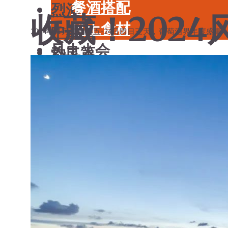
餐酒搭配
烈酒
收藏！202
风土食材
中国酒
2024年11月22日周五-24日周日三天，
葡萄酒界年度盛事
风土大会
勃艮第
汇总在这一篇
烈酒
波尔多
中国酒
香槟
勃艮第
意大利
知味君
2 分钟阅读
2024年11月1
波尔多
德国
香槟
澳大利亚-新西兰
意大利
日本清酒
德国
搜索文章
澳大利亚-新西兰