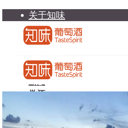
关于知味
知味介绍
知味专家顾问委员会
加入知味
联系我们
知味荐酒
新闻
学酒
知味荐酒
基础知识
新闻
品种