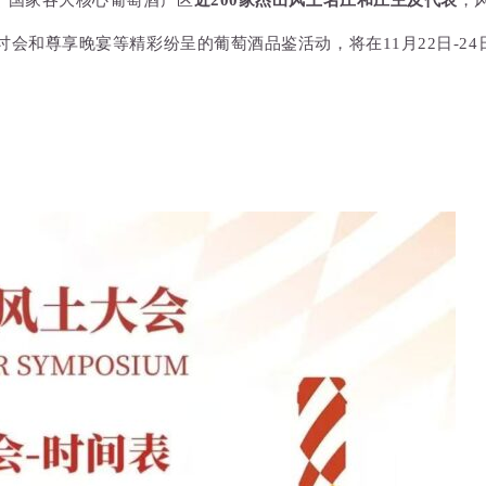
个国家各大核心葡萄酒产区
近200家杰出风土名庄和庄主及代表
，
讨会和尊享晚宴等精彩纷呈的葡萄酒品鉴活动，将在11月22日-2