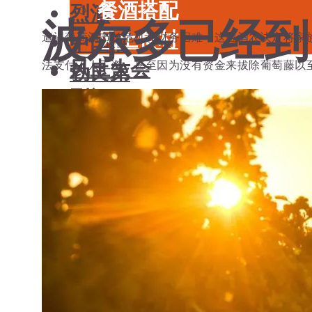
餐酒搭配
烈酒
波尔多已经到
风土食材
中国酒
遭遇葡萄酒市场危机和财务困难，这位酒农决定将家族酒庄Ch
风土大会
法支付工人工资，甚至因为没有资金来拔除葡萄藤以
勃艮第
烈酒
波尔多
知味君
1 分钟阅读
2025年6月30
中国酒
香槟
勃艮第
意大利
波尔多
德国
香槟
澳大利亚-新西兰
意大利
日本清酒
德国
搜索文章
澳大利亚-新西兰