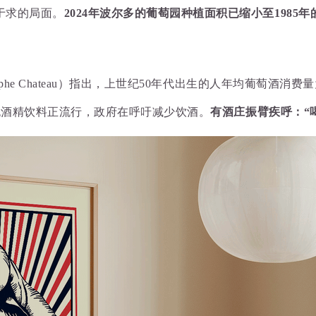
于求的局面。
2024年波尔多的葡萄园种植面积已缩小至1985
tophe Chateau）指出，上世纪50年代出生的人年均葡萄酒消
无酒精饮料正流行，政府在
呼吁减少饮酒。
有酒庄振臂疾呼：“