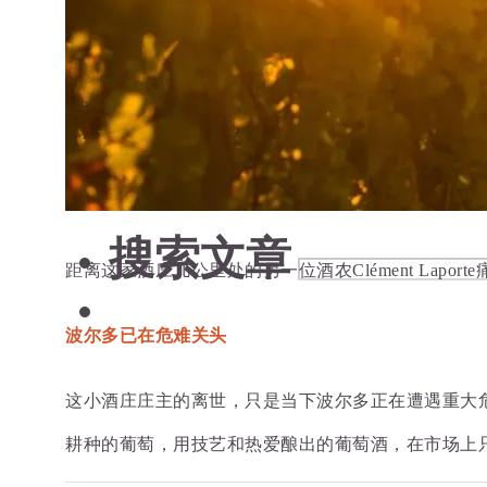
日本清酒
搜索文章
搜索文章
搜索文章
距离这家酒庄几公里处的另一位酒农
Clément 
波尔多已在危难关头
这小酒庄庄主的离世，只是当下波尔多正在遭遇重大危
耕种的葡萄，用技艺和热爱酿出的葡萄酒，在市场上