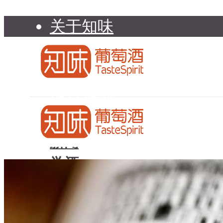
关于知味
知味介绍
知味专家顾问委员会
加入知味
联系我们
知味荐酒
新闻
学酒
知味荐酒
基础知识
新闻
品种