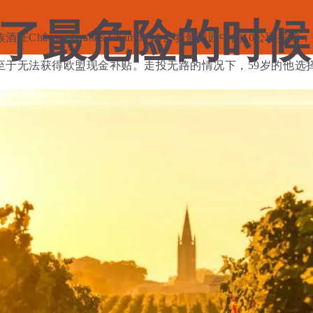
了最危险的时候
âteau Grands Champs 15公顷葡萄园中的10公顷
至于无法获得欧盟现金补贴。走投无路的情况下，59岁的他选
日
添加评论
搜索