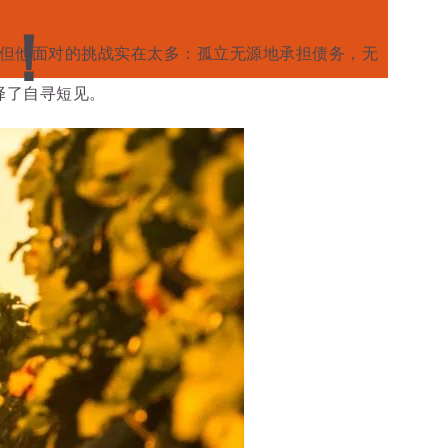
！
拔除，但他面对的挑战实在太多：
孤立无源地承担债务，无
择了自寻短见。