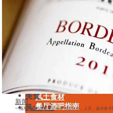
学酒
年份
基础知识
酒具周边
品种
投资收藏
年份
留学教育
酒具周边
名庄
投资收藏
品鉴专栏
留学教育
美食
名庄
餐厅酒吧指南
品鉴专栏
餐酒搭配
美食
风土食材
新闻
餐厅酒吧指南
风土大会
一场系统性的危机，正在重创波尔多。上月，波尔多卡