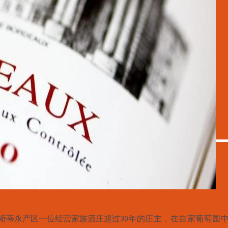
斯蒂永产区一位经营家族酒庄超过30
年的庄主，在自家葡萄园