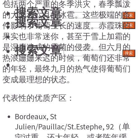
包括两个严重的冬季洪灾，春季瓢泼
搜索文章
的大雨和六月的冰雹。这些极端的条
搜索
搜索文章
件影响了葡萄生长的速度。赤霞珠的
搜索
果实也非常迷你，甚至于雪上加霜的
是湿度造成的霉菌的侵袭。但六月的
搜索文章
搜索
热浪姗姗来迟的时候，葡萄们还非常
的年轻，最终九月的热气使得葡萄们
变成最理想的状态。
代表性的优质产区：
Bordeaux, St
Julien/Pauillac/St.Estephe, 92（单
宁过重，还太年轻，或者陈年缓