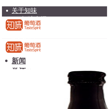
关于知味
知味介绍
知味专家顾问委员会
加入知味
联系我们
知味荐酒
新闻
学酒
知味荐酒
基础知识
新闻
品种
学酒
年份
基础知识