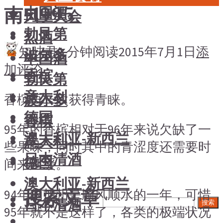
南-1995
中国酒
风土大会
勃艮第
烈酒
知味君
1 分钟阅读
2015年7月1日
添
波尔多
中国酒
加评论
香槟
勃艮第
意大利
波尔多
香槟再一次获得青睐。
德国
香槟
95年的香槟相对于96年来说欠缺了一
澳大利亚-新西兰
意大利
些果味，同时其中的青涩度还需要时
日本清酒
德国
间来延缓。
澳大利亚-新西兰
搜索文章
94年的加州是顺风顺水的一年，可惜
日本清酒
搜索
95年就不是这样了，各类的极端状况