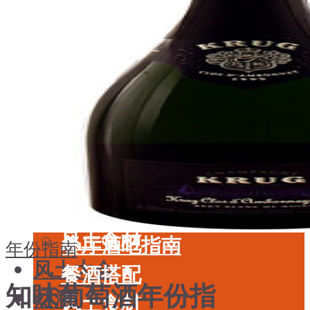
酒具周边
品种
投资收藏
年份
留学教育
酒具周边
名庄
投资收藏
品鉴专栏
留学教育
美食
名庄
餐厅酒吧指南
品鉴专栏
餐酒搭配
美食
风土食材
餐厅酒吧指南
年份指南
风土大会
餐酒搭配
知味葡萄酒年份指
烈酒
风土食材