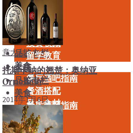
酒具周边
品种
投资收藏
年份
留学教育
酒具周边
名庄
投资收藏
意大利
品鉴专栏
留学教育
美食
名庄
托斯卡纳的翘楚：奥纳亚
餐厅酒吧指南
品鉴专栏
Ornellaia
餐酒搭配
美食
2014年1月6日
风土食材
餐厅酒吧指南
风土大会
餐酒搭配
烈酒
风土食材