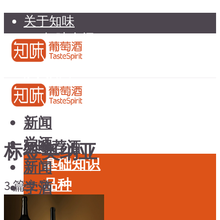
关于知味
知味介绍
知味专家顾问委员会
加入知味
联系我们
知味荐酒
新闻
学酒
知味荐酒
标签奥纳亚
基础知识
新闻
品种
3 篇文章
学酒
年份
基础知识