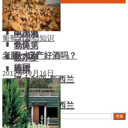
中国酒
风土大会
勃艮第
烈酒
波尔多
中国酒
葡萄酒基础知识
香槟
勃艮第
意大利
老藤一定产好酒吗？
波尔多
德国
香槟
2012年10月16日
澳大利亚-新西兰
意大利
日本清酒
德国
澳大利亚-新西兰
搜索文章
日本清酒
搜索