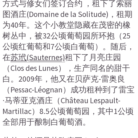
方式与修女们签订合约 ，租下了索丽
图酒庄(Domaine de la Solitude)，租期
为40年。这个小教堂隐藏在茂密的橡
树丛中，被32公顷葡萄园所环抱（25
公顷红葡萄和7公顷白葡萄）。随后，
在
苏玳(Sauternes)
租下了月亮庄园
（Clos des Lunes），生产同名的甜干
白。2009年，他又在贝萨克-雷奥良
（Pessac-Léognan）成功租种到了雷宝
·马蒂亚克酒庄（Château Lespault-
Martillac）8.5公顷葡萄园，其中1公顷
全部用于酿制白葡萄酒。