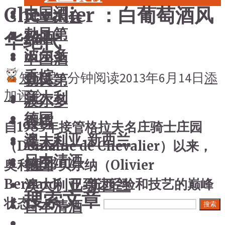
Chevalier ：白葡萄酒风
中国酒
风土大会
勃艮第
烈酒
华绝代
波尔多
中国酒
香槟
知味君
1 分钟阅读
2013年6月14日
添
勃艮第
加评论
意大利
波尔多
德国
香槟
自1983年接管格拉夫名庄骑士庄园
澳大利亚-新西兰
意大利
（Domaine de Chevalier）以来，
日本清酒
德国
奥利维耶·贝尔纳（Olivier
澳大利亚-新西兰
Bernard）已到达经验和技艺的巅峰
搜索文章
状态。
日本清酒
搜索