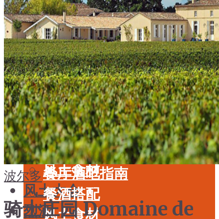
酒具周边
品种
投资收藏
年份
留学教育
酒具周边
名庄
投资收藏
品鉴专栏
留学教育
美食
名庄
餐厅酒吧指南
品鉴专栏
餐酒搭配
美食
风土食材
餐厅酒吧指南
波尔多
风土大会
餐酒搭配
骑士庄园 Domaine de
烈酒
风土食材