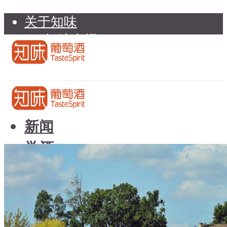
关于知味
知味介绍
知味专家顾问委员会
加入知味
联系我们
知味荐酒
新闻
学酒
知味荐酒
基础知识
新闻
品种
学酒
年份
基础知识