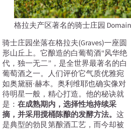
格拉夫产区著名的骑士庄园 Domaine de
骑士庄园坐落在格拉夫(Graves)一座圆
形山丘上。它酿造的白葡萄酒“风华绝
代，独一无二”，是全世界最著名的白
葡萄酒之一。人们评价它气质优雅宛
如奥黛丽·赫本。奥利维耶也确实像对
待明星一般，精心打造。他的秘诀就
是：
在成熟期内，选择性地持续采
摘，并采用搅桶陈酿的发酵方法。
这
是典型的勃艮第酿酒工艺，而今却被