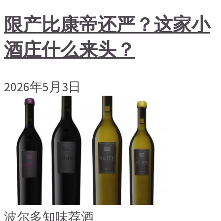
限产比康帝还严？这家小
酒庄什么来头？
2026年5月3日
波尔多
知味荐酒