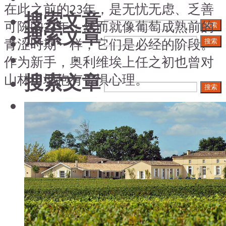
在此之前的23年，是无忧无虑、乏善
搜索文章
可陈的23年；然而就像葡萄成熟前的
搜索
搜索文章
青涩时期一样，它们是必经的阶段。
搜索
作为新手，奥利维埃上任之初也曾对
搜索文章
山林田地抱有畏惧心理。
搜索