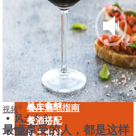
酒具周边
品种
投资收藏
年份
留学教育
酒具周边
名庄
投资收藏
品鉴专栏
留学教育
美食
名庄
餐厅酒吧指南
品鉴专栏
餐酒搭配
美食
风土食材
餐厅酒吧指南
视频
风土大会
餐酒搭配
最懂享受的人，都是这样
烈酒
风土食材