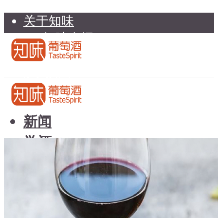
关于知味
知味介绍
知味专家顾问委员会
加入知味
联系我们
知味荐酒
新闻
学酒
知味荐酒
基础知识
新闻
品种
学酒
年份
基础知识