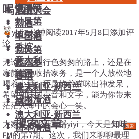
喝酒的
中国酒
风土大会
勃艮第
烈酒
yiyi
1 分钟阅读
2017年5月8日
添加评
波尔多
中国酒
论
香槟
勃艮第
意大利
波尔多
无论你是在行色匆匆的路上，还是在
德国
家静静地收拾家务，是一个人放松地
香槟
喝着小酒，还是抱着猫咪出神发呆，
澳大利亚-新西兰
意大利
希望知味的声音和文字，能为你带来
日本清酒
德国
茫茫人海中的会心一笑。
澳大利亚-新西兰
搜索文章
大家好，我是主播yiyi，今天是
知味
日本清酒
搜索
FM
的第7期。这次，我们来聊聊最理