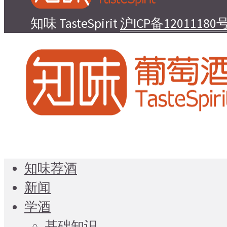
知味 TasteSpirit
沪ICP备12011180号
知味荐酒
新闻
学酒
基础知识