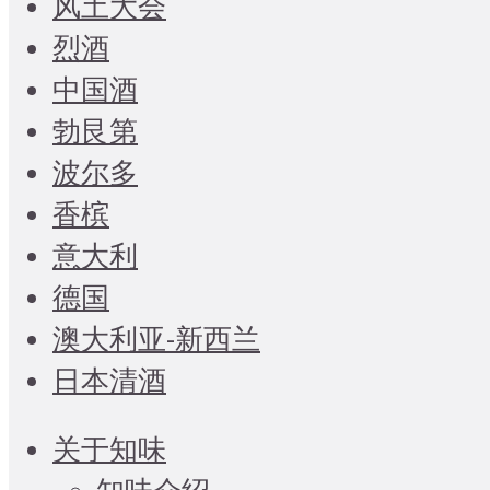
风土大会
烈酒
中国酒
勃艮第
波尔多
香槟
意大利
德国
澳大利亚-新西兰
日本清酒
关于知味