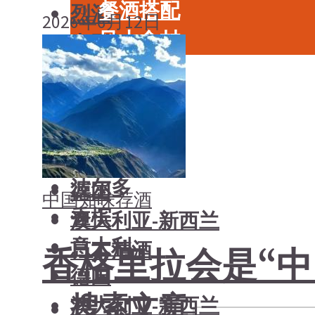
餐酒搭配
烈酒
2026年6月12日
风土食材
中国酒
风土大会
勃艮第
烈酒
波尔多
中国酒
香槟
勃艮第
意大利
波尔多
德国
中国
知味荐酒
香槟
澳大利亚-新西兰
意大利
日本清酒
香格里拉会是“中
德国
搜索文章
澳大利亚-新西兰