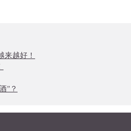
越来越好！
！
酒”？