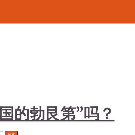
国的勃艮第”吗？
搜索