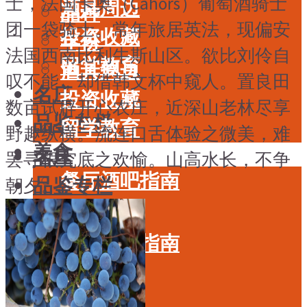
士，法国卡奥（Cahors）葡萄酒骑士
酒具周边
品种
团一袋骑士。常年旅居英法，现偏安
投资收藏
年份
法国西南比利牛斯山区。欲比刘伶自
留学教育
酒具周边
叹不能，却借韩文杯中窥人。置良田
名庄
投资收藏
数亩试辟开心农庄，近深山老林尽享
品鉴专栏
留学教育
野趣纵横。流连口舌体验之微美，难
美食
名庄
罢寻根究底之欢愉。山高水长，不争
餐厅酒吧指南
品鉴专栏
朝夕。
餐酒搭配
美食
风土食材
餐厅酒吧指南
风土大会
餐酒搭配
烈酒
风土食材