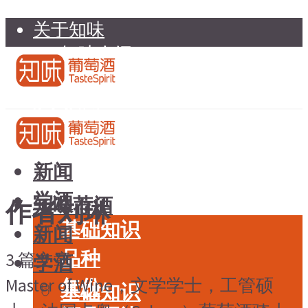
关于知味
知味介绍
知味专家顾问委员会
加入知味
联系我们
知味荐酒
新闻
学酒
知味荐酒
作者刘琳
基础知识
新闻
品种
3 篇文章
学酒
Master of Wine，文学学士，工管硕
年份
基础知识