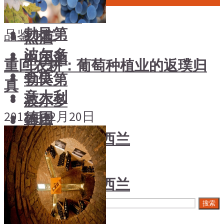
中国酒
风土大会
勃艮第
品鉴专栏
烈酒
波尔多
中国酒
重回农耕：葡萄种植业的返璞归
香槟
勃艮第
真
意大利
波尔多
2012年12月20日
德国
香槟
澳大利亚-新西兰
意大利
日本清酒
德国
澳大利亚-新西兰
搜索文章
日本清酒
搜索