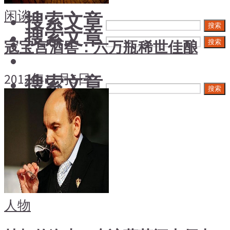
闲谈
搜索文章
搜索
搜索文章
搜索
寇宝宫酒窖：六万瓶稀世佳酿
2012年11月5日
搜索文章
搜索
人物