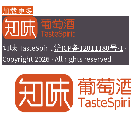
加载更多
知味 TasteSpirit
沪ICP备12011180号-1
·
Copyright 2026 · All rights reserved