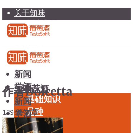
关于知味
知味介绍
知味专家顾问委员会
加入知味
联系我们
知味荐酒
新闻
学酒
知味荐酒
作者Dolcetta
基础知识
新闻
品种
139 篇文章
学酒
年份
基础知识