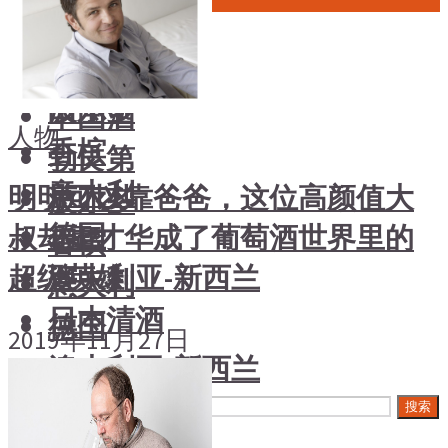
中国酒
风土大会
勃艮第
烈酒
波尔多
中国酒
人物
香槟
勃艮第
意大利
明明可以靠爸爸，这位高颜值大
波尔多
德国
叔却靠才华成了葡萄酒世界里的
香槟
澳大利亚-新西兰
超级英雄
意大利
日本清酒
德国
2019年11月27日
澳大利亚-新西兰
搜索文章
日本清酒
搜索