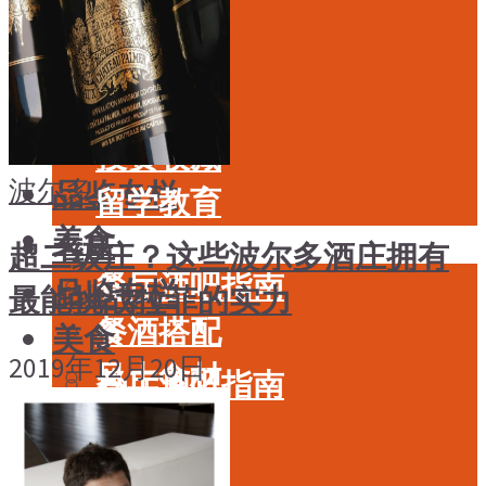
酒具周边
品种
投资收藏
年份
留学教育
酒具周边
名庄
投资收藏
波尔多
品鉴专栏
留学教育
美食
名庄
超二级庄？这些波尔多酒庄拥有
餐厅酒吧指南
品鉴专栏
最能挑战拉菲的实力
餐酒搭配
美食
2019年12月20日
风土食材
餐厅酒吧指南
风土大会
餐酒搭配
烈酒
风土食材