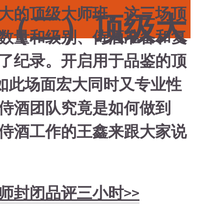
大的顶级大师班。这三场顶
（二）顶级大
数量和级别、侍酒准备和复
了纪录。开启用于品鉴的顶
个。如此场面宏大同时又专业性
侍酒团队究竟是如何做到
侍酒工作的王鑫来跟大家说
师封闭品评三小时
>>