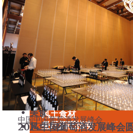
学酒
年份
基础知识
酒具周边
品种
投资收藏
年份
留学教育
酒具周边
名庄
投资收藏
品鉴专栏
留学教育
美食
名庄
餐厅酒吧指南
品鉴专栏
餐酒搭配
美食
风土食材
中国
中国葡萄酒发展峰会
餐厅酒吧指南
2014中国葡萄酒发展峰
风土大会