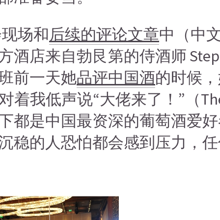
会现场和
后续的评论文章
中（中
来自勃艮第的侍酒师 Stephan
班前一天她
品评中国酒
的时候，
着我低声说“大佬来了！”（The big
下都是中国最资深的葡萄酒爱好
沉稳的人恐怕都会感到压力，任