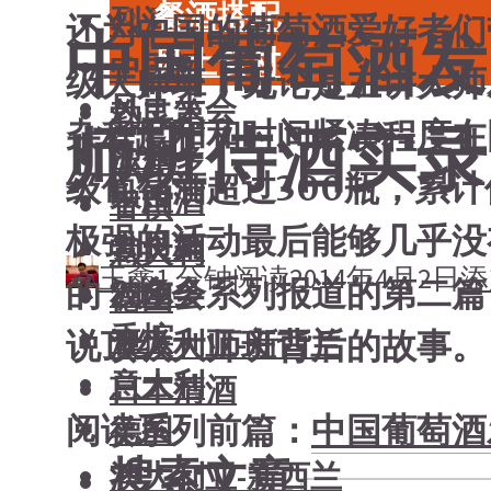
餐酒搭配
烈酒
还为中国的葡萄酒爱好者们
中国葡萄酒发
风土食材
中国酒
级大师班，无论是主讲大师
风土大会
勃艮第
杂程度和和时间紧凑程度在
师班侍酒实录
烈酒
波尔多
级葡萄酒超过300瓶，累计
中国酒
香槟
极强的活动最后能够几乎没
勃艮第
意大利
王鑫
1 分钟阅读
2014年4月2日
添
的？峰会系列报道的第二篇
波尔多
德国
香槟
说顶级大师班背后的故事。
澳大利亚-新西兰
意大利
日本清酒
阅读系列前篇：
中国葡萄酒
德国
搜索文章
澳大利亚-新西兰