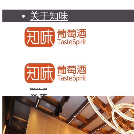
关于知味
知味介绍
知味专家顾问委员会
加入知味
联系我们
知味荐酒
新闻
学酒
知味荐酒
基础知识
新闻
品种