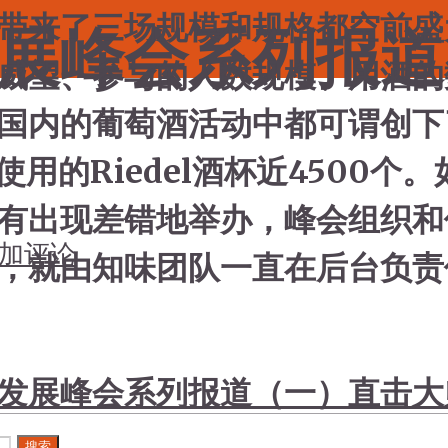
带来了三场规模和规格都空前盛
展峰会系列报道
威望、参与的人数规模、用酒的
国内的葡萄酒活动中都可谓创下
使用的Riedel酒杯近4500
有出现差错地举办，峰会组织和
加评论
，就由知味团队一直在后台负责
发展峰会系列报道（一）直击大
搜索