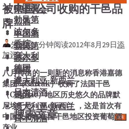
被中国公司收购的干邑品
中国酒
风土大会
勃艮第
烈酒
牌
波尔多
中国酒
香槟
朱思维
1 分钟阅读
2012年8月29日
添
勃艮第
加评论
意大利
波尔多
德国
香槟
八月传出的一则新的消息称香港嘉德
澳大利亚-新西兰
意大利
集团（Cartak）收购了法国干邑
日本清酒
德国
（Cognac）地区历史悠久的品牌默
澳大利亚-新西兰
尼埃干邑（Menuet），这是首次有
搜索文章
中国公司在法国干邑地区投资葡萄酒
日本清酒
搜索
产业。