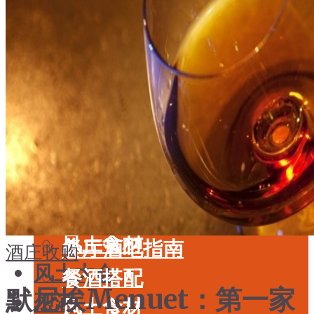
酒具周边
品种
投资收藏
年份
留学教育
酒具周边
名庄
投资收藏
品鉴专栏
留学教育
美食
名庄
餐厅酒吧指南
品鉴专栏
餐酒搭配
美食
风土食材
餐厅酒吧指南
酒庄收购
风土大会
餐酒搭配
默尼埃Menuet：第一家
烈酒
风土食材