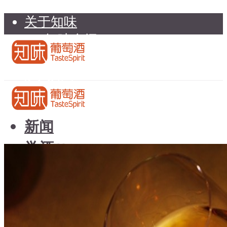
关于知味
知味介绍
知味专家顾问委员会
加入知味
联系我们
知味荐酒
新闻
学酒
知味荐酒
基础知识
新闻
品种
学酒
年份
基础知识