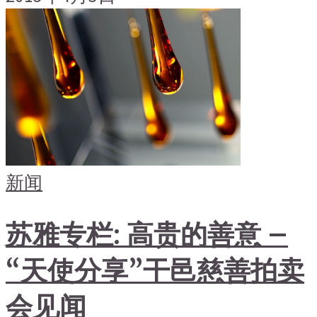
新闻
苏雅专栏: 高贵的善意 –
“天使分享”干邑慈善拍卖
会见闻