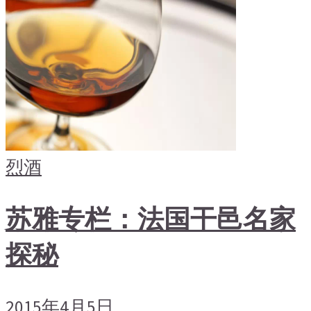
烈酒
苏雅专栏：法国干邑名家
探秘
2015年4月5日