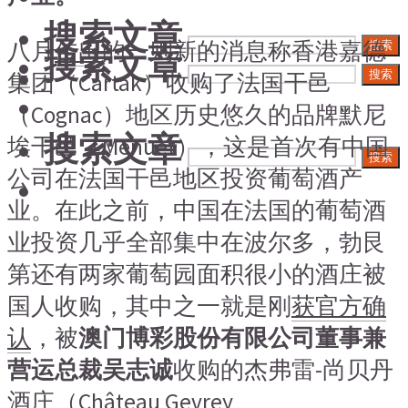
搜索文章
八月
传出
的一则新的消息称香港嘉德
搜索
搜索文章
搜索
集团（Cartak）收购了法国干邑
（Cognac）地区历史悠久的品牌默尼
搜索文章
埃干邑（Menuet），这是首次有中国
搜索
公司在法国干邑地区投资葡萄酒产
业。在此之前，中国在法国的葡萄酒
业投资几乎全部集中在波尔多，勃艮
第还有两家葡萄园面积很小的酒庄被
国人收购，其中之一就是刚
获官方确
认
，被
澳门博彩股份有限公司董事兼
营运总裁吴志诚
收购的杰弗雷-尚贝丹
酒庄（Château Gevrey