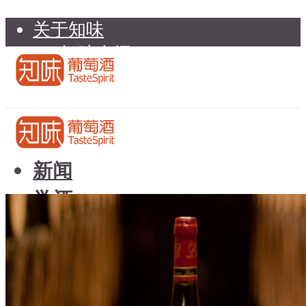
关于知味
知味介绍
知味专家顾问委员会
加入知味
联系我们
知味荐酒
新闻
学酒
知味荐酒
基础知识
新闻
品种
学酒
年份
基础知识