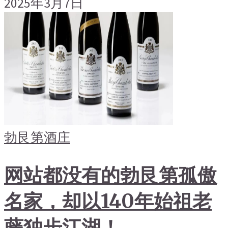
2025年3月7日
勃艮第
酒庄
网站都没有的勃艮第孤傲
名家，却以140年始祖老
藤独步江湖！