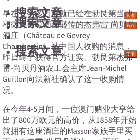
搜索文章
早在一个多月前就已经在勃艮第当地
搜索
搜索文章
和微博葡萄酒圈盛传的杰弗雷-尚贝丹
搜索
酒庄（Château de Gevrey-
Chambertin）被中国人收购的消息，
搜索文章
搜索
昨日终于获得官方证实。勃艮第杰弗
雷-尚贝丹酒农工会主席Jean-Michel
Guillon向法新社确认了这一收购情
况。
在今年4-5月间，一位澳门赌业大亨给
出了800万欧元的高价，从1858年开始
就拥有这座酒庄的Masson家族手里买