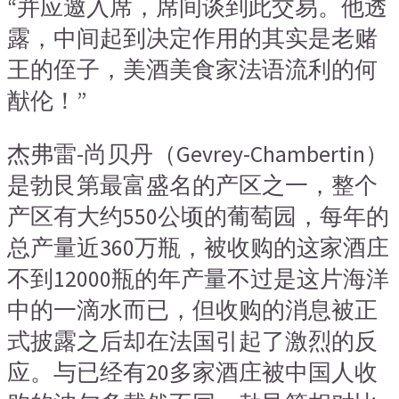
“并应邀入席，席间谈到此交易。他透
露，中间起到决定作用的其实是老赌
王的侄子，美酒美食家法语流利的何
猷伦！”
杰弗雷-尚贝丹（Gevrey-Chambertin）
是勃艮第最富盛名的产区之一，整个
产区有大约550公顷的葡萄园，每年的
总产量近360万瓶，被收购的这家酒庄
不到12000瓶的年产量不过是这片海洋
中的一滴水而已，但收购的消息被正
式披露之后却在法国引起了激烈的反
应。与已经有20多家酒庄被中国人收