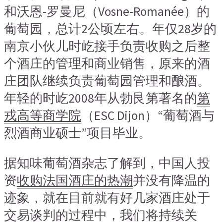
和沃恩-罗曼尼（Vosne-Romanée）的
葡萄园，总计2公顷左右。年仅28岁的
南京小伙儿时屹接手负责收购之后整
个酒庄的管理和商业销售，原来的酒
庄团队继续负责葡萄园管理和酿酒。
年轻的时屹2008年从勃艮第著名的
第
戎高等商学院
（ESC Dijon）“葡萄酒与
烈酒商业硕士”项目毕业。
据知味葡萄酒杂志了解到，中国人投
资
收购法国酒庄的热潮
并没有降温的
迹象，就在目前就有好几家酒庄处于
交易谈判的过程中，我们将持续关