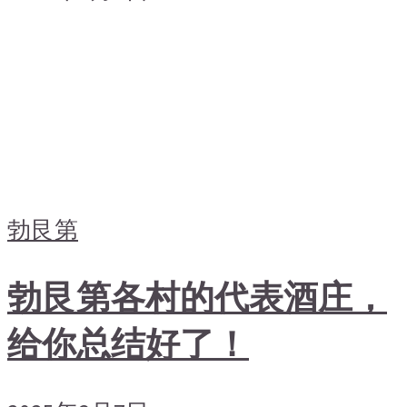
勃艮第
勃艮第各村的代表酒庄，
给你总结好了！