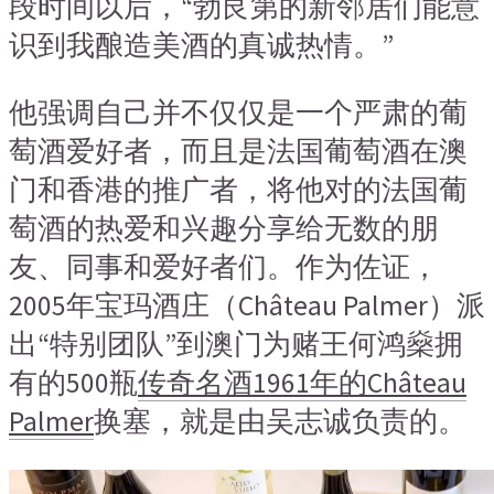
段时间以后，“勃艮第的新邻居们能意
识到我酿造美酒的真诚热情。”
他强调自己并不仅仅是一个严肃的葡
萄酒爱好者，而且是法国葡萄酒在澳
门和香港的推广者，将他对的法国葡
萄酒的热爱和兴趣分享给无数的朋
友、同事和爱好者们。作为佐证，
2005年宝玛酒庄（Château Palmer）派
出“特别团队”到澳门为赌王何鸿燊拥
有的500瓶
传奇名酒1961年的Château
Palmer
换塞，就是由吴志诚负责的。