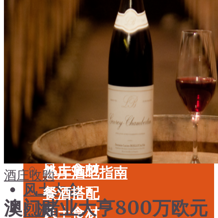
酒具周边
品种
投资收藏
年份
留学教育
酒具周边
名庄
投资收藏
品鉴专栏
留学教育
美食
名庄
餐厅酒吧指南
品鉴专栏
餐酒搭配
美食
风土食材
餐厅酒吧指南
酒庄收购
风土大会
餐酒搭配
澳门赌业大亨800万欧元
烈酒
风土食材