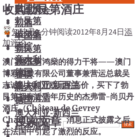
收购勃艮第酒庄
中国酒
风土大会
勃艮第
烈酒
知味君
1 分钟阅读
2012年8月24日
添
波尔多
中国酒
加评论
香槟
勃艮第
意大利
波尔多
澳门赌王何鸿燊的得力干将——澳门
德国
博彩控股有限公司董事兼营运总裁吴
香槟
澳大利亚-新西兰
志诚以800万欧元的高价，买下了勃
意大利
艮第拥有近千年历史的杰弗雷-尚贝丹
日本清酒
德国
酒庄（Château de Gevrey
澳大利亚-新西兰
搜索文章
Chambertin）。消息正式披露之后
日本清酒
搜索
在法国中引起了激烈的反应。