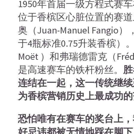
1950年首届一级方程式赛
位于香槟区心脏位置的赛道
奥（Juan-Manuel Fa
于4瓶标准0.75升装香槟）。
Moët ）和弗瑞德雷克（Frédé
是高速赛车的铁杆粉丝。
胜
连结在一起，这一传统继续
为香槟营销历史上最成功的
恐怕唯有在赛车的奖台上，
好忌讳都被无情地踩在脚下