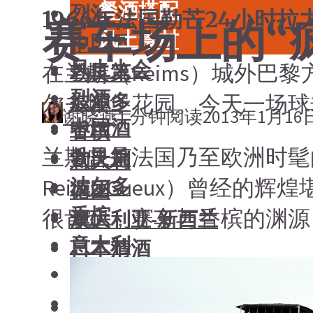
餐酒搭配
烈酒
1966年法国勒芒24小时
赛车场上的“
风土食材
中国酒
风土大会
在兰斯（Reims）城外巴
勃艮第
烈酒
波尔多
尔夫城堡花园。今天一场球
谢晓燕
1 分钟阅读
2013年1月16
中国酒
香槟
兰斯曾是法国乃至欧洲时髦的赛
勃艮第
意大利
Reims-Gueux）曾
波尔多
德国
香槟
很肯定，赛车与香槟的渊源
澳大利亚-新西兰
意大利
日本清酒
德国
搜索文章
澳大利亚-新西兰