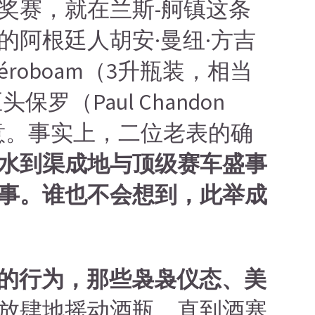
奖赛，就在兰斯-舸镇这条
阿根廷人胡安·曼纽·方吉
Jéroboam（3升瓶装，相当
（Paul Chandon
es）的主意。事实上，二位老表的确
水到渠成地与顶级赛车盛事
事。谁也不会想到，此举成
”的行为，那些袅袅仪态、美
放肆地摇动酒瓶，直到酒塞