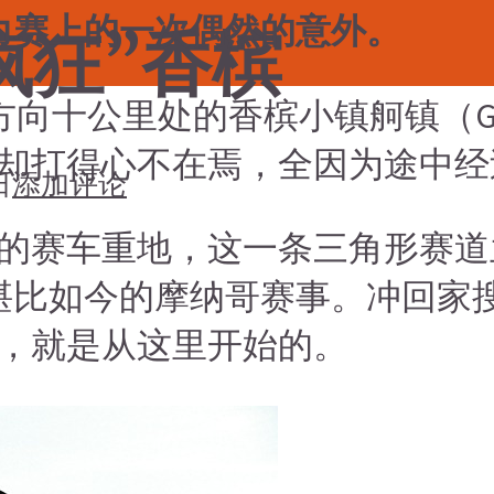
拉力赛上的一次偶然的意外。
疯狂”香槟
黎方向十公里处的香槟小镇舸镇（G
却打得心不在焉，全因为途中经
日
添加评论
车重地，这一条三角形赛道兰斯-舸镇
经的辉煌堪比如今的摩纳哥赛事。冲
，就是从这里开始的。
搜索