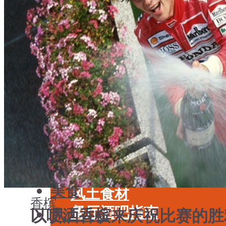
学酒
年份
基础知识
酒具周边
品种
投资收藏
年份
留学教育
酒具周边
名庄
投资收藏
品鉴专栏
留学教育
美食
名庄
餐厅酒吧指南
品鉴专栏
餐酒搭配
美食
风土食材
香槟
餐厅酒吧指南
以喷洒香槟来庆祝比赛的胜
风土大会