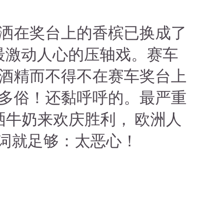
喷洒在奖台上的香槟已换成了
最激动人心的压轴戏。赛车
酒精而不得不在赛车奖台上
多俗！还黏呼呼的。最严重
洒牛奶来欢庆胜利， 欧洲人
个词就足够：太恶心！