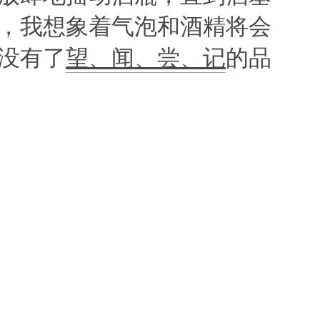
，我想象着气泡和酒精将会
没有了
望、闻、尝、记
的品