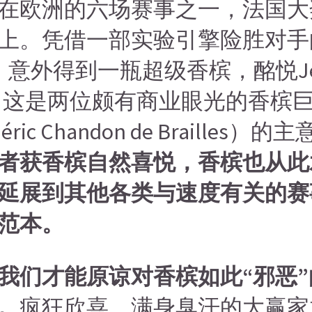
车在欧洲的六场赛事之一，法国大
上。凭借一部实验引擎险胜对手的
ngio），意外得到一瓶超级香槟，酩悦
这是两位颇有商业眼光的香槟巨头保罗
ric Chandon de Braill
者获香槟自然喜悦，香槟也从此
延展到其他各类与速度有关的赛
范本。
我们才能原谅对香槟如此“邪恶
。
疯狂欣喜，满身臭汗的大赢家