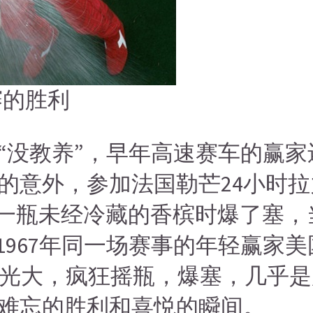
赛的胜利
“没教养”，早年高速赛车的赢
然的意外，参加法国勒芒24小时
t）尝试开启一瓶未经冷藏的香槟时爆
1967年同一场赛事的年轻赢家美国
发扬光大，疯狂摇瓶，爆塞，几乎
难忘的胜利和喜悦的瞬间。