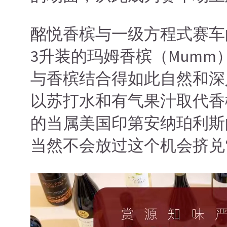
酩悦香槟与一级方程式赛车
3升装的玛姆香槟（Mum
与香槟结合得如此自然和深
以苏打水和有气果汁取代香
的当属美国印第安纳珀利斯
当然不会放过这个机会挤兑