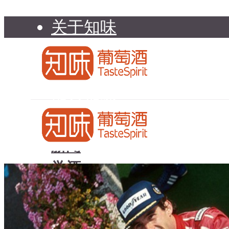
关于知味
知味介绍
知味专家顾问委员会
加入知味
联系我们
知味荐酒
新闻
学酒
知味荐酒
基础知识
新闻
品种