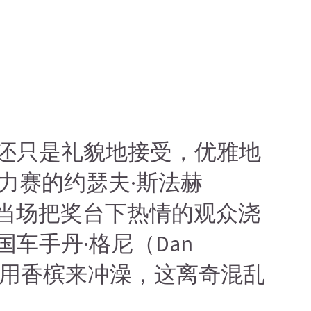
家还只是礼貌地接受，优雅地
拉力赛的约瑟夫·斯法赫
了塞，当场把奖台下热情的观众浇
车手丹·格尼（Dan
是用香槟来冲澡，这离奇混乱