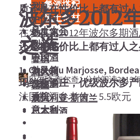
餐酒搭配
烈酒
质还是在性价比上都有过人
波尔多201
风土食材
中国酒
风土大会
在发布完
2012年波尔多期
勃艮第
之选
烈酒
波尔多
还是在性价比上都有过人之
中国酒
香槟
1. Château Marjosse, Bordea
勃艮第
意大利
贝尔纳·布尔奇
1 分钟阅读
2013
玛约斯酒庄，优级波尔多产
波尔多
德国
法国期酒参考价：5.5欧元
香槟
澳大利亚-新西兰
意大利
日本清酒
德国
搜索文章
澳大利亚-新西兰