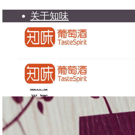
关于知味
知味介绍
知味专家顾问委员会
加入知味
联系我们
知味荐酒
新闻
学酒
知味荐酒
基础知识
新闻
品种