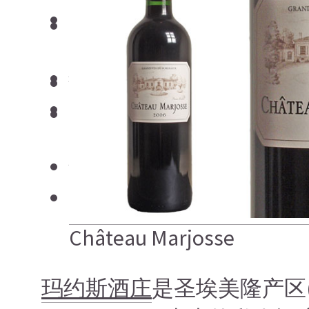
日本清酒
搜索文章
搜索文章
搜索文章
Château Marjosse
玛约斯酒庄
是圣埃美隆产区(Sa