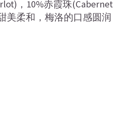
ot)，10%赤霞珠(Cabernet
而成，酒体甜美柔和，梅洛的口感圆润