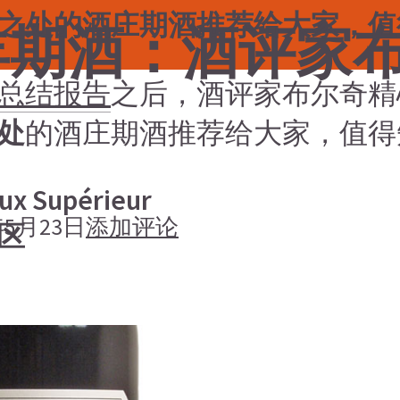
之处的酒庄期酒推荐给大家，值
2年期酒：酒评家
酒总结报告
之后，酒评家布尔奇精
处
的酒庄期酒推荐给大家，值得
ux Supérieur
年5月23日
添加评论
区
搜索