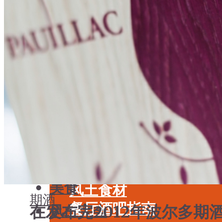
学酒
年份
基础知识
酒具周边
品种
投资收藏
年份
留学教育
酒具周边
名庄
投资收藏
品鉴专栏
留学教育
美食
名庄
餐厅酒吧指南
品鉴专栏
餐酒搭配
美食
风土食材
期酒
餐厅酒吧指南
在发布完2012年波尔多
风土大会