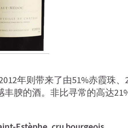
012年则带来了由51%赤霞珠、2
制而成的口感丰腴的酒。非比寻常的高
aint-Estèphe, cru bourgeois