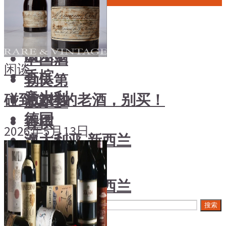
中国酒
风土大会
勃艮第
烈酒
波尔多
中国酒
闲谈
香槟
勃艮第
意大利
碰到这样的老酒，别买！
波尔多
德国
香槟
2026年5月13日
澳大利亚-新西兰
意大利
日本清酒
德国
澳大利亚-新西兰
搜索文章
日本清酒
搜索