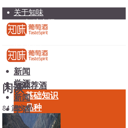
关于知味
知味介绍
知味专家顾问委员会
加入知味
联系我们
知味荐酒
新闻
学酒
知味荐酒
闲谈
基础知识
新闻
品种
84 篇文章
学酒
年份
基础知识