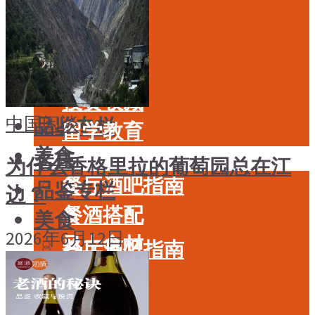
酒具周边
品种
投资收藏
年份
留学教育
酒具周边
名庄
投资收藏
中国
闲谈
品鉴专栏
留学教育
美食
名庄
为什么香格里拉的葡萄园总在江
餐厅酒吧指南
品鉴专栏
边？
餐酒搭配
美食
2026年6月12日
风土食材
餐厅酒吧指南
风土大会
餐酒搭配
烈酒
风土食材