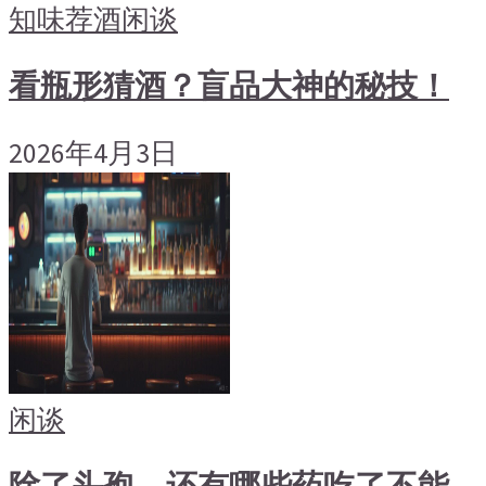
知味荐酒
闲谈
看瓶形猜酒？盲品大神的秘技！
2026年4月3日
闲谈