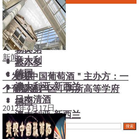
中国酒
风土大会
勃艮第
烈酒
波尔多
中国酒
香槟
勃艮第
新闻
意大利
波尔多
德国
香槟
＂发现中国葡萄酒＂主办方：一
澳大利亚-新西兰
意大利
个葡萄酒产区，两所高等学府
日本清酒
德国
2012年4月17日
澳大利亚-新西兰
搜索文章
日本清酒
搜索