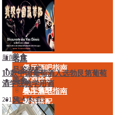
酒具周边
品种
投资收藏
年份
留学教育
酒具周边
名庄
投资收藏
品鉴专栏
留学教育
美食
新闻
名庄
餐厅酒吧指南
品鉴专栏
10款中国葡萄酒入选勃艮第葡萄
餐酒搭配
美食
酒学院教学用酒
风土食材
餐厅酒吧指南
2012年4月19日
风土大会
餐酒搭配
烈酒
风土食材