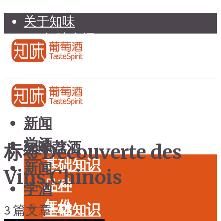
关于知味
知味介绍
知味专家顾问委员会
加入知味
联系我们
知味荐酒
新闻
学酒
知味荐酒
标签Découverte des
基础知识
新闻
Vins Chinois
品种
学酒
年份
基础知识
3 篇文章