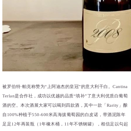
被罗伯特·帕克称赞为“上阿迪杰的皇冠”的意大利干白。Cantina
Terlan是合作社，成功以优越的品质“填补”了意大利优质白葡萄
酒的空。本次酒展大家可以喝到四款酒，其中一款「Rarity」酿
自
100%
种植于550-600米高海拔葡萄园的白皮诺，带酒泥陈年
足足12年再装瓶（1年橡木桶，11年不锈钢罐），相信足以勾起