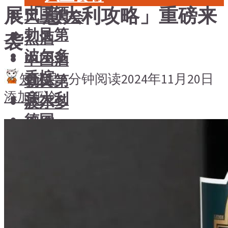
展「意大利攻略」重磅来
中国酒
风土大会
勃艮第
烈酒
袭
波尔多
中国酒
香槟
知味君
3 分钟阅读
2024年11月20日
勃艮第
添加评论
意大利
波尔多
德国
香槟
澳大利亚-新西兰
意大利
日本清酒
德国
澳大利亚-新西兰
搜索文章
日本清酒
搜索