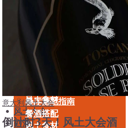
酒具周边
品种
投资收藏
年份
留学教育
酒具周边
名庄
投资收藏
品鉴专栏
留学教育
美食
名庄
餐厅酒吧指南
品鉴专栏
餐酒搭配
美食
风土食材
餐厅酒吧指南
意大利
风土大会
风土大会
餐酒搭配
倒计时3天！风土大会酒
烈酒
风土食材