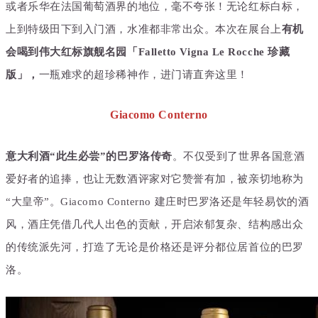
或者乐华在法国葡萄酒界的地位，毫不夸张！无论红标白标，
上到特级田下到入门酒，水准都非常出众。
本次在展台上
有机
会喝到伟大红标旗
舰名园「Falletto Vigna Le Rocche 珍藏
版」，
一瓶难求的超珍稀神作，进门请直奔这里！
Giacomo Conterno
意大利酒
“此生必尝”的
巴罗洛传奇
。不仅受到了世界各国意酒
爱好者的追捧，也让无数酒评家对它赞誉有加，被亲切地称为
“大皇帝”
。
Giacomo Conterno
建庄时巴罗洛
还是年轻易饮的酒
风
，酒庄凭借几代人出色的贡献，开启
浓郁复杂、结构感出众
的传统派先河，打造了无论是价格还是评分都位居首位的巴罗
洛。