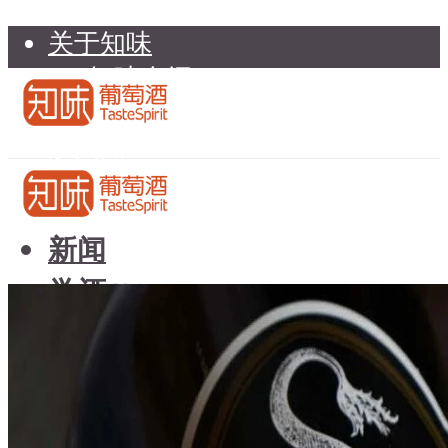
关于知味
知味介绍
知味专家顾问委员会
加入知味
联系我们
知味荐酒
新闻
学酒
知味荐酒
基础知识
新闻
品种
学酒
年份
基础知识