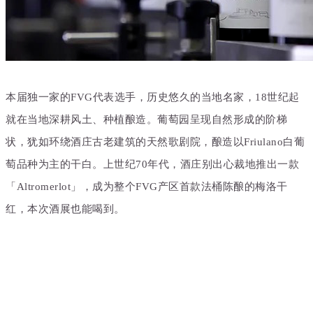
本届独一家的FVG代表选手，历史悠久的当地名家，18世纪起
就在当地深耕风土、种植酿造。
葡萄园呈现
自然形成的阶梯
状，犹如环绕酒庄古老建筑的天然歌剧院，酿造以
Friulano白葡
萄品种为主的干白。上世纪70年代，酒庄别出心裁地推出一款
「Altromerlot」，成为整个FVG产区首款法桶陈酿的梅洛干
红，本次酒展也能喝到。